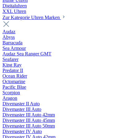
Bunte Uhren
Digitaluhren
XXL Uhren
Zur Kategorie Uhren Marken
Audaz
Abyss
Barracuda
Sea Armour
Audaz Sea Ranger GMT
Seafarer
King Ray
Predator II
Ocean Rider
Octomarine
Pacific Blue
Scorpion
Aragon
Divemaster II Auto
Divemaster III Auto
Divemaster III Auto 42mm
Divemaster III Auto 45mm
Divemaster III Auto 50mm
Divemaster IV Auto
Divemaster IV Auto 42mm