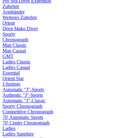
Pro Sea Diver Expedtion
Zubehör
Armbänder
Weiteres Zubehör
Orient
Deep Mako Diver
Sporty
Chronograph
Man Classic
Man Casual
GMT
Ladies Classic
Ladies Casual
Essential
Orient Star
J.Springs
Automatic "J"-Sports
Authentic "J"-Sports
Automatic "J"-Classic
Sporty Chronograph
Competitive Chronograph
70' Automatic Sports
70' Center Chronograph
Ladies
Ladies Sapphire