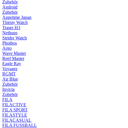
Zubehör
Android
Zubehör
Appetime Japan
Thirsty Watch
Traser H3
Nethuns
Strider Watch
Phoibos
Argo
Wave Master
Reef Master
Eagle Ray
Voyager
RGMT
Air Blue
Zubehör
Invicta
Zubehör
FILA
FILACTIVE
FILA SPORT
FILASTYLE
FILACASUAL
FILA FUSSBALL