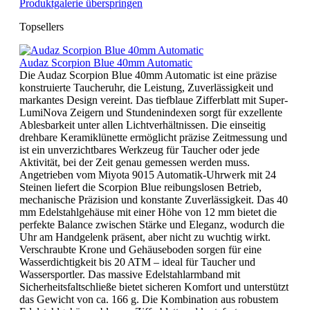
Produktgalerie überspringen
Topsellers
Audaz Scorpion Blue 40mm Automatic
Die Audaz Scorpion Blue 40mm Automatic ist eine präzise
konstruierte Taucheruhr, die Leistung, Zuverlässigkeit und
markantes Design vereint. Das tiefblaue Zifferblatt mit Super-
LumiNova Zeigern und Stundenindexen sorgt für exzellente
Ablesbarkeit unter allen Lichtverhältnissen. Die einseitig
drehbare Keramiklünette ermöglicht präzise Zeitmessung und
ist ein unverzichtbares Werkzeug für Taucher oder jede
Aktivität, bei der Zeit genau gemessen werden muss.
Angetrieben vom Miyota 9015 Automatik-Uhrwerk mit 24
Steinen liefert die Scorpion Blue reibungslosen Betrieb,
mechanische Präzision und konstante Zuverlässigkeit. Das 40
mm Edelstahlgehäuse mit einer Höhe von 12 mm bietet die
perfekte Balance zwischen Stärke und Eleganz, wodurch die
Uhr am Handgelenk präsent, aber nicht zu wuchtig wirkt.
Verschraubte Krone und Gehäuseboden sorgen für eine
Wasserdichtigkeit bis 20 ATM – ideal für Taucher und
Wassersportler. Das massive Edelstahlarmband mit
Sicherheitsfaltschließe bietet sicheren Komfort und unterstützt
das Gewicht von ca. 166 g. Die Kombination aus robustem