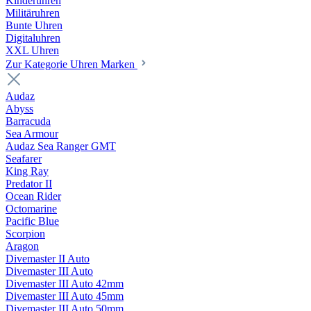
Kinderuhren
Militäruhren
Bunte Uhren
Digitaluhren
XXL Uhren
Zur Kategorie Uhren Marken
Audaz
Abyss
Barracuda
Sea Armour
Audaz Sea Ranger GMT
Seafarer
King Ray
Predator II
Ocean Rider
Octomarine
Pacific Blue
Scorpion
Aragon
Divemaster II Auto
Divemaster III Auto
Divemaster III Auto 42mm
Divemaster III Auto 45mm
Divemaster III Auto 50mm