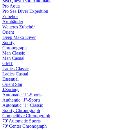
Sea Quest 1500 Automatic
Pro Aqua
Pro Sea Diver Expedtion
Zubehör
Armbänder
Weiteres Zubehör
Orient
Deep Mako Diver
Sporty
Chronograph
Man Classic
Man Casual
GMT
Ladies Classic
Ladies Casual
Essential
Orient Star
J.Springs
Automatic "J"-Sports
Authentic "J"-Sports
Automatic "J"-Classic
Sporty Chronograph
Competitive Chronograph
70' Automatic Sports
70' Center Chronograph