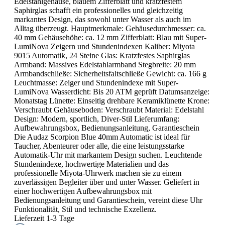
Edelstahlgehäuse, blauem Zifferblatt und kratzfestem
Saphirglas schafft ein professionelles und gleichzeitig
markantes Design, das sowohl unter Wasser als auch im
Alltag überzeugt. Hauptmerkmale: Gehäusedurchmesser: ca.
40 mm Gehäusehöhe: ca. 12 mm Zifferblatt: Blau mit Super-
LumiNova Zeigern und Stundenindexen Kaliber: Miyota
9015 Automatik, 24 Steine Glas: Kratzfestes Saphirglas
Armband: Massives Edelstahlarmband Stegbreite: 20 mm
Armbandschließe: Sicherheitsfaltschließe Gewicht: ca. 166 g
Leuchtmasse: Zeiger und Stundenindexe mit Super-
LumiNova Wasserdicht: Bis 20 ATM geprüft Datumsanzeige:
Monatstag Lünette: Einseitig drehbare Keramiklünette Krone:
Verschraubt Gehäuseboden: Verschraubt Material: Edelstahl
Design: Modern, sportlich, Diver-Stil Lieferumfang:
Aufbewahrungsbox, Bedienungsanleitung, Garantieschein
Die Audaz Scorpion Blue 40mm Automatic ist ideal für
Taucher, Abenteurer oder alle, die eine leistungsstarke
Automatik-Uhr mit markantem Design suchen. Leuchtende
Stundenindexe, hochwertige Materialien und das
professionelle Miyota-Uhrwerk machen sie zu einem
zuverlässigen Begleiter über und unter Wasser. Geliefert in
einer hochwertigen Aufbewahrungsbox mit
Bedienungsanleitung und Garantieschein, vereint diese Uhr
Funktionalität, Stil und technische Exzellenz.
Lieferzeit 1-3 Tage