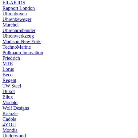
FILAKIDS
Rapport London
Uhrenboxen
Uhrenbeweger
Marchel
Uhrenarmbänder
Uhrenwerkzeug
Madison New York
TechnoMarine
Pollmann Innovation
Friedrich
MTE
Lorus
Beco
Regent
TW Steel
Duxot
Eilux
Modalo
Wolf Designs
Kienzle
Cadola
4YOU
Mondia
Underwood