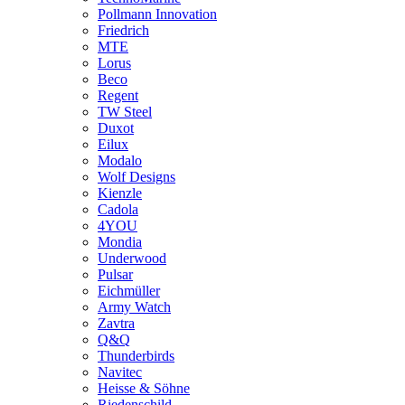
Pollmann Innovation
Friedrich
MTE
Lorus
Beco
Regent
TW Steel
Duxot
Eilux
Modalo
Wolf Designs
Kienzle
Cadola
4YOU
Mondia
Underwood
Pulsar
Eichmüller
Army Watch
Zavtra
Q&Q
Thunderbirds
Navitec
Heisse & Söhne
Riedenschild