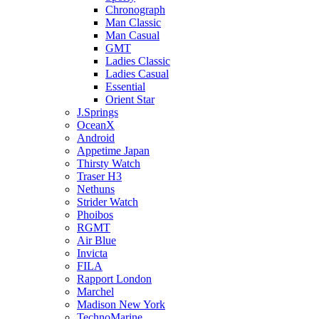
Chronograph
Man Classic
Man Casual
GMT
Ladies Classic
Ladies Casual
Essential
Orient Star
J.Springs
OceanX
Android
Appetime Japan
Thirsty Watch
Traser H3
Nethuns
Strider Watch
Phoibos
RGMT
Air Blue
Invicta
FILA
Rapport London
Marchel
Madison New York
TechnoMarine