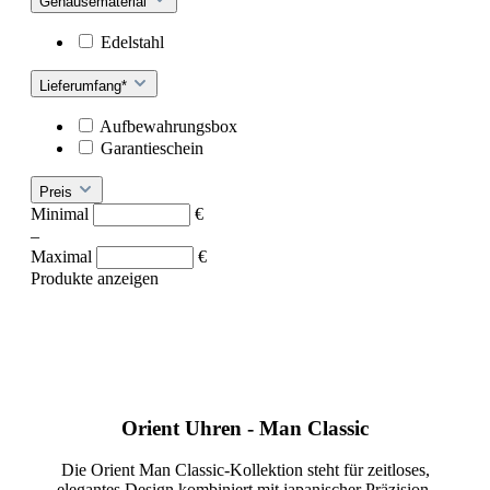
Gehäusematerial
Edelstahl
Lieferumfang*
Aufbewahrungsbox
Garantieschein
Preis
Minimal
€
–
Maximal
€
Produkte anzeigen
Orient Uhren - Man Classic
Die Orient Man Classic-Kollektion steht für zeitloses,
elegantes Design kombiniert mit japanischer Präzision.