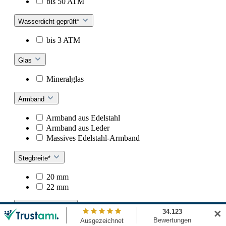
bis 50 ATM
Wasserdicht geprüft*
bis 3 ATM
Glas
Mineralglas
Armband
Armband aus Edelstahl
Armband aus Leder
Massives Edelstahl-Armband
Stegbreite*
20 mm
22 mm
Datumsanzeige
✕
Monatstag