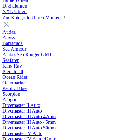
Bunte Uhren
Digitaluhren
XXL Uhren
Zur Kategorie Uhren Marken
Audaz
Abyss
Barracuda
Sea Armour
Audaz Sea Ranger GMT
Seafarer
King Ray
Predator II
Ocean Rider
Octomarine
Pacific Blue
Scorpion
Aragon
Divemaster II Auto
Divemaster III Auto
Divemaster III Auto 42mm
Divemaster III Auto 45mm
Divemaster III Auto 50mm
Divemaster IV Auto
Divemaster IV Auto 42mm