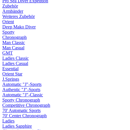
Pro Sea Diver Expedtion
Zubehör
Armbänder
Weiteres Zubehör
Orient
Deep Mako Diver
Sporty
Chronograph
Man Classic
Man Casual
GMT
Ladies Classic
Ladies Casual
Essential
Orient Star
J.Springs
Automatic "J"-Sports
Authentic "J"-Sports
Automatic "J"-Classic
Sporty Chronograph
Competitive Chronograph
70' Automatic Sports
70' Center Chronograph
Ladies
Ladies Sapphire