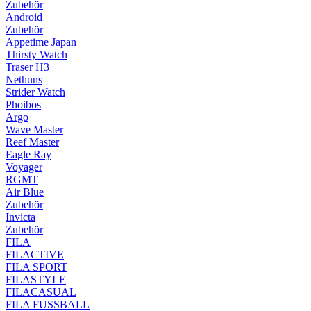
Zubehör
Android
Zubehör
Appetime Japan
Thirsty Watch
Traser H3
Nethuns
Strider Watch
Phoibos
Argo
Wave Master
Reef Master
Eagle Ray
Voyager
RGMT
Air Blue
Zubehör
Invicta
Zubehör
FILA
FILACTIVE
FILA SPORT
FILASTYLE
FILACASUAL
FILA FUSSBALL