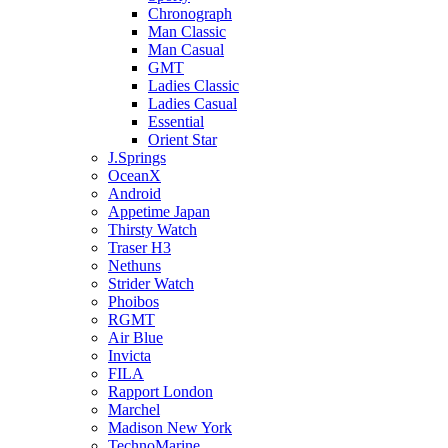
Chronograph
Man Classic
Man Casual
GMT
Ladies Classic
Ladies Casual
Essential
Orient Star
J.Springs
OceanX
Android
Appetime Japan
Thirsty Watch
Traser H3
Nethuns
Strider Watch
Phoibos
RGMT
Air Blue
Invicta
FILA
Rapport London
Marchel
Madison New York
TechnoMarine