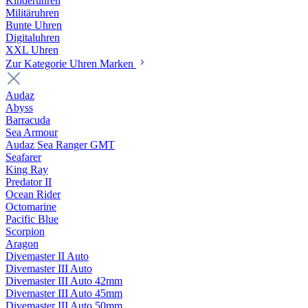
Kinderuhren
Militäruhren
Bunte Uhren
Digitaluhren
XXL Uhren
Zur Kategorie Uhren Marken
Audaz
Abyss
Barracuda
Sea Armour
Audaz Sea Ranger GMT
Seafarer
King Ray
Predator II
Ocean Rider
Octomarine
Pacific Blue
Scorpion
Aragon
Divemaster II Auto
Divemaster III Auto
Divemaster III Auto 42mm
Divemaster III Auto 45mm
Divemaster III Auto 50mm