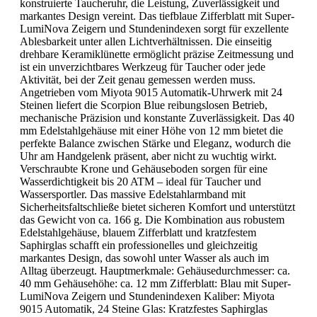
konstruierte Taucheruhr, die Leistung, Zuverlässigkeit und
markantes Design vereint. Das tiefblaue Zifferblatt mit Super-
LumiNova Zeigern und Stundenindexen sorgt für exzellente
Ablesbarkeit unter allen Lichtverhältnissen. Die einseitig
drehbare Keramiklünette ermöglicht präzise Zeitmessung und
ist ein unverzichtbares Werkzeug für Taucher oder jede
Aktivität, bei der Zeit genau gemessen werden muss.
Angetrieben vom Miyota 9015 Automatik-Uhrwerk mit 24
Steinen liefert die Scorpion Blue reibungslosen Betrieb,
mechanische Präzision und konstante Zuverlässigkeit. Das 40
mm Edelstahlgehäuse mit einer Höhe von 12 mm bietet die
perfekte Balance zwischen Stärke und Eleganz, wodurch die
Uhr am Handgelenk präsent, aber nicht zu wuchtig wirkt.
Verschraubte Krone und Gehäuseboden sorgen für eine
Wasserdichtigkeit bis 20 ATM – ideal für Taucher und
Wassersportler. Das massive Edelstahlarmband mit
Sicherheitsfaltschließe bietet sicheren Komfort und unterstützt
das Gewicht von ca. 166 g. Die Kombination aus robustem
Edelstahlgehäuse, blauem Zifferblatt und kratzfestem
Saphirglas schafft ein professionelles und gleichzeitig
markantes Design, das sowohl unter Wasser als auch im
Alltag überzeugt. Hauptmerkmale: Gehäusedurchmesser: ca.
40 mm Gehäusehöhe: ca. 12 mm Zifferblatt: Blau mit Super-
LumiNova Zeigern und Stundenindexen Kaliber: Miyota
9015 Automatik, 24 Steine Glas: Kratzfestes Saphirglas