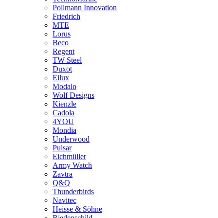
Pollmann Innovation
Friedrich
MTE
Lorus
Beco
Regent
TW Steel
Duxot
Eilux
Modalo
Wolf Designs
Kienzle
Cadola
4YOU
Mondia
Underwood
Pulsar
Eichmüller
Army Watch
Zavtra
Q&Q
Thunderbirds
Navitec
Heisse & Söhne
Riedenschild