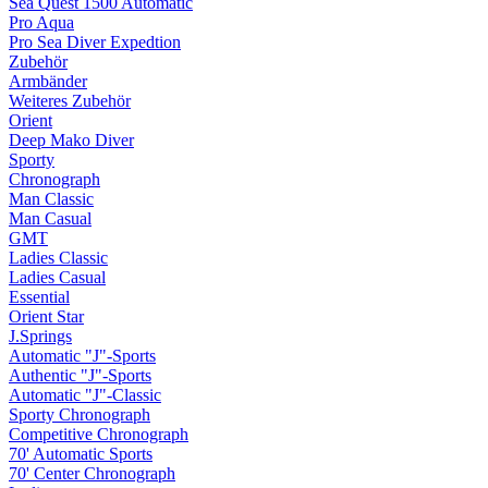
Sea Quest 1500 Automatic
Pro Aqua
Pro Sea Diver Expedtion
Zubehör
Armbänder
Weiteres Zubehör
Orient
Deep Mako Diver
Sporty
Chronograph
Man Classic
Man Casual
GMT
Ladies Classic
Ladies Casual
Essential
Orient Star
J.Springs
Automatic "J"-Sports
Authentic "J"-Sports
Automatic "J"-Classic
Sporty Chronograph
Competitive Chronograph
70' Automatic Sports
70' Center Chronograph