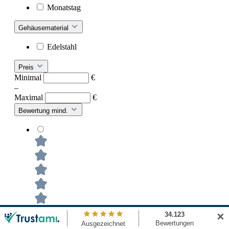
Monatstag
Gehäusematerial
Edelstahl
Preis
Minimal
€
–
Maximal
€
Bewertung mind.
✕
Filter hinzufügen: Minimum Bewertung von 5 von 5
Sternen