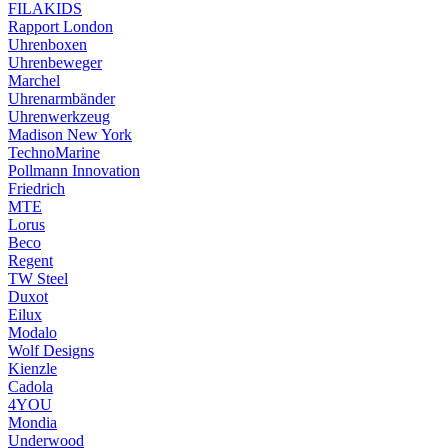
FILAKIDS
Rapport London
Uhrenboxen
Uhrenbeweger
Marchel
Uhrenarmbänder
Uhrenwerkzeug
Madison New York
TechnoMarine
Pollmann Innovation
Friedrich
MTE
Lorus
Beco
Regent
TW Steel
Duxot
Eilux
Modalo
Wolf Designs
Kienzle
Cadola
4YOU
Mondia
Underwood