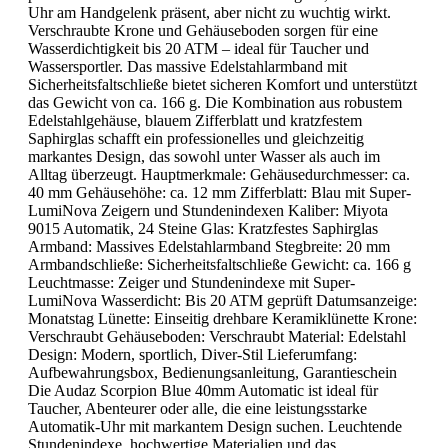
Uhr am Handgelenk präsent, aber nicht zu wuchtig wirkt.
Verschraubte Krone und Gehäuseboden sorgen für eine
Wasserdichtigkeit bis 20 ATM – ideal für Taucher und
Wassersportler. Das massive Edelstahlarmband mit
Sicherheitsfaltschließe bietet sicheren Komfort und unterstützt
das Gewicht von ca. 166 g. Die Kombination aus robustem
Edelstahlgehäuse, blauem Zifferblatt und kratzfestem
Saphirglas schafft ein professionelles und gleichzeitig
markantes Design, das sowohl unter Wasser als auch im
Alltag überzeugt. Hauptmerkmale: Gehäusedurchmesser: ca.
40 mm Gehäusehöhe: ca. 12 mm Zifferblatt: Blau mit Super-
LumiNova Zeigern und Stundenindexen Kaliber: Miyota
9015 Automatik, 24 Steine Glas: Kratzfestes Saphirglas
Armband: Massives Edelstahlarmband Stegbreite: 20 mm
Armbandschließe: Sicherheitsfaltschließe Gewicht: ca. 166 g
Leuchtmasse: Zeiger und Stundenindexe mit Super-
LumiNova Wasserdicht: Bis 20 ATM geprüft Datumsanzeige:
Monatstag Lünette: Einseitig drehbare Keramiklünette Krone:
Verschraubt Gehäuseboden: Verschraubt Material: Edelstahl
Design: Modern, sportlich, Diver-Stil Lieferumfang:
Aufbewahrungsbox, Bedienungsanleitung, Garantieschein
Die Audaz Scorpion Blue 40mm Automatic ist ideal für
Taucher, Abenteurer oder alle, die eine leistungsstarke
Automatik-Uhr mit markantem Design suchen. Leuchtende
Stundenindexe, hochwertige Materialien und das