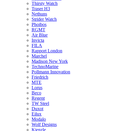
Thirsty Watch
Traser H3
Nethuns
Strider Watch
Phoibos
RGMT
Air Blue
Invicta
FILA
Rapport London
Marchel
Madison New York
TechnoMarine
Pollmann Innovation
Friedrich
MTE
Lorus
Beco
Regent
TW Steel
Duxot
Eilux
Modalo
Wolf Designs
Kienzle