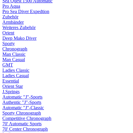
Sea Quest 1500 Automatic
Pro Aqua
Pro Sea Diver Expedtion
Zubehör
Armbänder
Weiteres Zubehör
Orient
Deep Mako Diver
Sporty
Chronograph
Man Classic
Man Casual
GMT
Ladies Classic
Ladies Casual
Essential
Orient Star
J.Springs
Automatic "J"-Sports
Authentic "J"-Sports
Automatic "J"-Classic
Sporty Chronograph
Competitive Chronograph
70' Automatic Sports
70' Center Chronograph