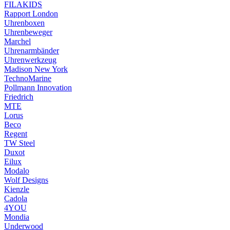
FILAKIDS
Rapport London
Uhrenboxen
Uhrenbeweger
Marchel
Uhrenarmbänder
Uhrenwerkzeug
Madison New York
TechnoMarine
Pollmann Innovation
Friedrich
MTE
Lorus
Beco
Regent
TW Steel
Duxot
Eilux
Modalo
Wolf Designs
Kienzle
Cadola
4YOU
Mondia
Underwood