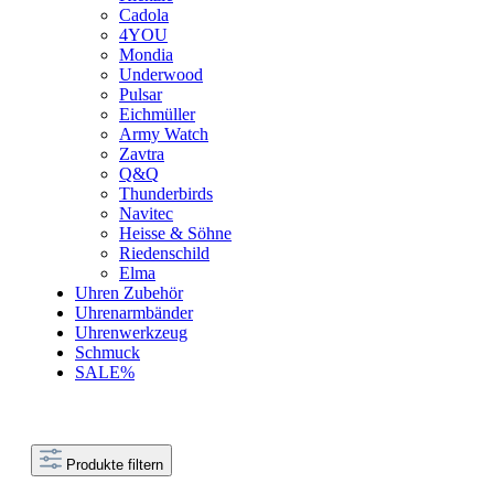
Cadola
4YOU
Mondia
Underwood
Pulsar
Eichmüller
Army Watch
Zavtra
Q&Q
Thunderbirds
Navitec
Heisse & Söhne
Riedenschild
Elma
Uhren Zubehör
Uhrenarmbänder
Uhrenwerkzeug
Schmuck
SALE%
Produkte filtern