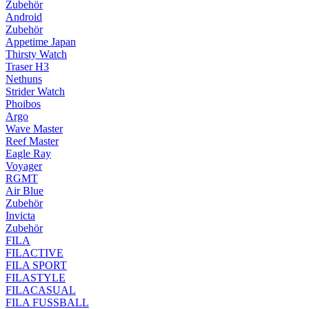
Zubehör
Android
Zubehör
Appetime Japan
Thirsty Watch
Traser H3
Nethuns
Strider Watch
Phoibos
Argo
Wave Master
Reef Master
Eagle Ray
Voyager
RGMT
Air Blue
Zubehör
Invicta
Zubehör
FILA
FILACTIVE
FILA SPORT
FILASTYLE
FILACASUAL
FILA FUSSBALL