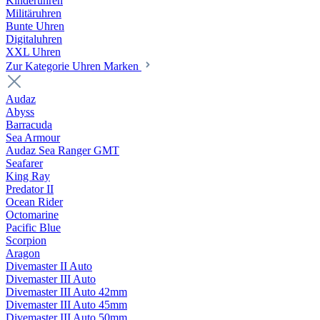
Kinderuhren
Militäruhren
Bunte Uhren
Digitaluhren
XXL Uhren
Zur Kategorie Uhren Marken
Audaz
Abyss
Barracuda
Sea Armour
Audaz Sea Ranger GMT
Seafarer
King Ray
Predator II
Ocean Rider
Octomarine
Pacific Blue
Scorpion
Aragon
Divemaster II Auto
Divemaster III Auto
Divemaster III Auto 42mm
Divemaster III Auto 45mm
Divemaster III Auto 50mm