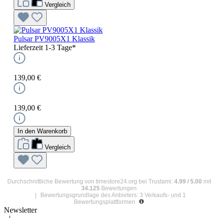
Vergleich
Pulsar PV9005X1 Klassik
Lieferzeit 1-3 Tage*
139,00 €
139,00 €
In den Warenkorb
Vergleich
Durchschnittliche Bewertung von
timestore24.org
bei Trustami:
4.99
/
5.00
mit
34.125
Bewertungen
|
Bewertungsgrundlage des Anbieters: 3 Verkaufs- und 1
Bewertungsplattformen
Newsletter