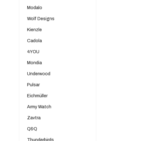
Modalo
Wolf Designs
Kienzle
Cadola
4YOU
Mondia
Underwood
Pulsar
Eichmüller
Army Watch
Zavtra
Q&Q
Thunderbirds