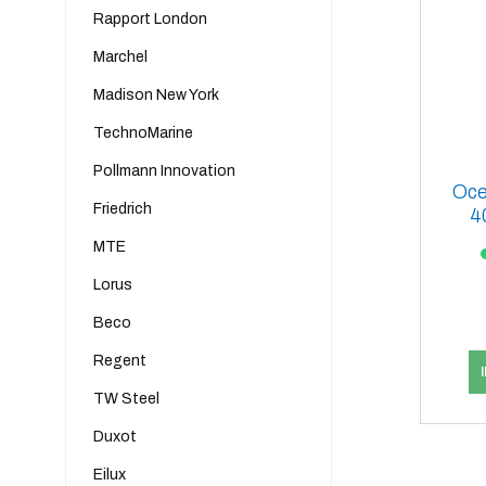
Rapport London
Marchel
Madison New York
TechnoMarine
Pollmann Innovation
Oce
Friedrich
4
MTE
Lorus
Beco
Regent
TW Steel
Duxot
Eilux