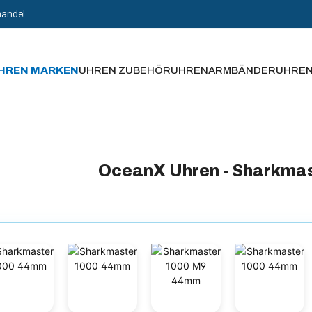
handel
HREN MARKEN
UHREN ZUBEHÖR
UHRENARMBÄNDER
UHRE
OceanX Uhren - Sharkm