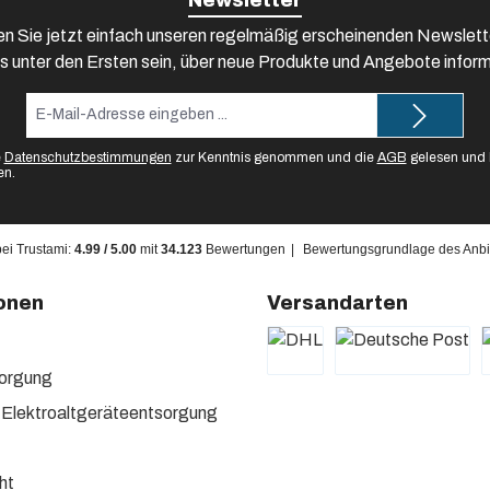
Newsletter
n Sie jetzt einfach unseren regelmäßig erscheinenden Newslett
s unter den Ersten sein, über neue Produkte und Angebote inform
E-
Mail-
Adresse*
e
Datenschutzbestimmungen
zur Kenntnis genommen und die
AGB
gelesen und b
en.
bei Trustami:
4.99
/
5.00
mit
34.123
Bewertungen
|
Bewertungsgrundlage des Anbie
onen
Versandarten
sorgung
 Elektroaltgeräteentsorgung
ht