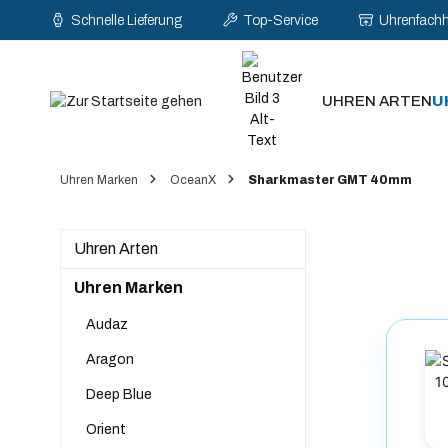
Schnelle Lieferung
Top-Service
Uhrenfach
pringen
Zur Hauptnavigation springen
UHREN ARTEN
U
Uhren Marken
OceanX
Sharkmaster GMT 40mm
Uhren Arten
Uhren Marken
Audaz
Aragon
Deep Blue
Orient