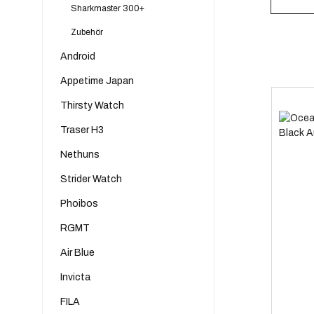
Sharkmaster 300+
Zubehör
Android
Appetime Japan
Thirsty Watch
Traser H3
Nethuns
Strider Watch
Phoibos
RGMT
Air Blue
Invicta
FILA