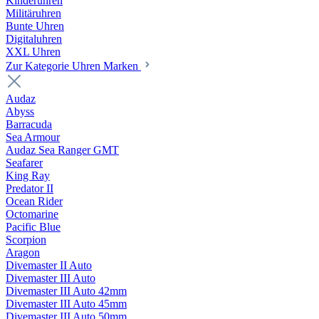
Kinderuhren
Militäruhren
Bunte Uhren
Digitaluhren
XXL Uhren
Zur Kategorie Uhren Marken
Audaz
Abyss
Barracuda
Sea Armour
Audaz Sea Ranger GMT
Seafarer
King Ray
Predator II
Ocean Rider
Octomarine
Pacific Blue
Scorpion
Aragon
Divemaster II Auto
Divemaster III Auto
Divemaster III Auto 42mm
Divemaster III Auto 45mm
Divemaster III Auto 50mm