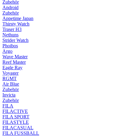
Zubehör
Android
Zubehör
Appetime Japan
Thirsty Watch
Traser H3
Nethuns
Strider Watch
Phoibos
Argo
Wave Master
Reef Master
Eagle Ray
Voyager
RGMT
Air Blue
Zubehör
Invicta
Zubehör
FILA
FILACTIVE
FILA SPORT
FILASTYLE
FILACASUAL
FILA FUSSBALL