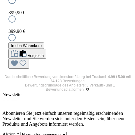
399,90 €
399,90 €
In den Warenkorb
Vergleich
Durchschnittliche Bewertung von
timestore24.org
bei Trustami:
4.99
/
5.00
mit
34.123
Bewertungen
|
Bewertungsgrundlage des Anbieters: 3 Verkaufs- und 1
Bewertungsplattformen
Newsletter
Abonnieren Sie jetzt einfach unseren regelmäßig erscheinenden
Newsletter und Sie werden stets unter den Ersten sein, über neue
Produkte und Angebote informiert werden.
Aktion *