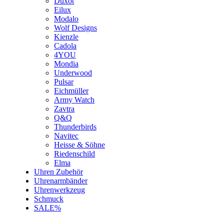
Duxot
Eilux
Modalo
Wolf Designs
Kienzle
Cadola
4YOU
Mondia
Underwood
Pulsar
Eichmüller
Army Watch
Zavtra
Q&Q
Thunderbirds
Navitec
Heisse & Söhne
Riedenschild
Elma
Uhren Zubehör
Uhrenarmbänder
Uhrenwerkzeug
Schmuck
SALE%