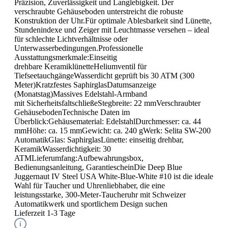
Präzision, Zuverlässigkeit und Langlebigkeit. Der
verschraubte Gehäuseboden unterstreicht die robuste
Konstruktion der Uhr.Für optimale Ablesbarkeit sind Lünette,
Stundenindexe und Zeiger mit Leuchtmasse versehen – ideal
für schlechte Lichtverhältnisse oder
Unterwasserbedingungen.Professionelle
Ausstattungsmerkmale:Einseitig
drehbare KeramiklünetteHeliumventil für
TiefseetauchgängeWasserdicht geprüft bis 30 ATM (300
Meter)Kratzfestes SaphirglasDatumsanzeige
(Monatstag)Massives Edelstahl-Armband
mit SicherheitsfaltschließeStegbreite: 22 mmVerschraubter
GehäusebodenTechnische Daten im
Überblick:Gehäusematerial: EdelstahlDurchmesser: ca. 44
mmHöhe: ca. 15 mmGewicht: ca. 240 gWerk: Selita SW-200
AutomatikGlas: SaphirglasLünette: einseitig drehbar,
KeramikWasserdichtigkeit: 30
ATMLieferumfang:Aufbewahrungsbox,
Bedienungsanleitung, GarantiescheinDie Deep Blue
Juggernaut IV Steel USA White-Blue-White #10 ist die ideale
Wahl für Taucher und Uhrenliebhaber, die eine
leistungsstarke, 300-Meter-Taucheruhr mit Schweizer
Automatikwerk und sportlichem Design suchen
Lieferzeit 1-3 Tage