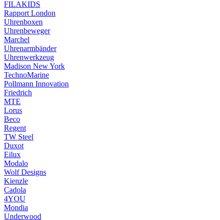
FILAKIDS
Rapport London
Uhrenboxen
Uhrenbeweger
Marchel
Uhrenarmbänder
Uhrenwerkzeug
Madison New York
TechnoMarine
Pollmann Innovation
Friedrich
MTE
Lorus
Beco
Regent
TW Steel
Duxot
Eilux
Modalo
Wolf Designs
Kienzle
Cadola
4YOU
Mondia
Underwood