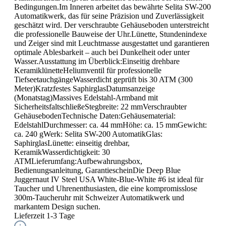
Bedingungen.Im Inneren arbeitet das bewährte Selita SW-200
Automatikwerk, das für seine Präzision und Zuverlässigkeit
geschätzt wird. Der verschraubte Gehäuseboden unterstreicht
die professionelle Bauweise der Uhr.Lünette, Stundenindexe
und Zeiger sind mit Leuchtmasse ausgestattet und garantieren
optimale Ablesbarkeit – auch bei Dunkelheit oder unter
Wasser.Ausstattung im Überblick:Einseitig drehbare
KeramiklünetteHeliumventil für professionelle
TiefseetauchgängeWasserdicht geprüft bis 30 ATM (300
Meter)Kratzfestes SaphirglasDatumsanzeige
(Monatstag)Massives Edelstahl-Armband mit
SicherheitsfaltschließeStegbreite: 22 mmVerschraubter
GehäusebodenTechnische Daten:Gehäusematerial:
EdelstahlDurchmesser: ca. 44 mmHöhe: ca. 15 mmGewicht:
ca. 240 gWerk: Selita SW-200 AutomatikGlas:
SaphirglasLünette: einseitig drehbar,
KeramikWasserdichtigkeit: 30
ATMLieferumfang:Aufbewahrungsbox,
Bedienungsanleitung, GarantiescheinDie Deep Blue
Juggernaut IV Steel USA White-Blue-White #6 ist ideal für
Taucher und Uhrenenthusiasten, die eine kompromisslose
300m-Taucheruhr mit Schweizer Automatikwerk und
markantem Design suchen.
Lieferzeit 1-3 Tage