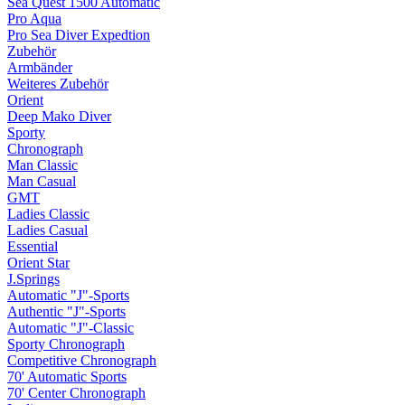
Sea Quest 1500 Automatic
Pro Aqua
Pro Sea Diver Expedtion
Zubehör
Armbänder
Weiteres Zubehör
Orient
Deep Mako Diver
Sporty
Chronograph
Man Classic
Man Casual
GMT
Ladies Classic
Ladies Casual
Essential
Orient Star
J.Springs
Automatic "J"-Sports
Authentic "J"-Sports
Automatic "J"-Classic
Sporty Chronograph
Competitive Chronograph
70' Automatic Sports
70' Center Chronograph