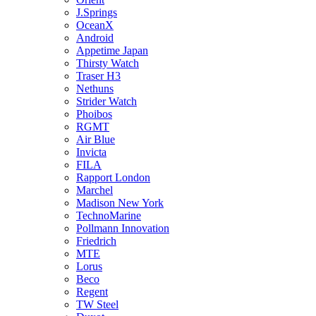
J.Springs
OceanX
Android
Appetime Japan
Thirsty Watch
Traser H3
Nethuns
Strider Watch
Phoibos
RGMT
Air Blue
Invicta
FILA
Rapport London
Marchel
Madison New York
TechnoMarine
Pollmann Innovation
Friedrich
MTE
Lorus
Beco
Regent
TW Steel