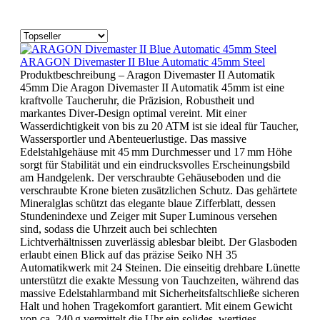
ARAGON Divemaster II Blue Automatic 45mm Steel
Produktbeschreibung – Aragon Divemaster II Automatik
45mm Die Aragon Divemaster II Automatik 45mm ist eine
kraftvolle Taucheruhr, die Präzision, Robustheit und
markantes Diver-Design optimal vereint. Mit einer
Wasserdichtigkeit von bis zu 20 ATM ist sie ideal für Taucher,
Wassersportler und Abenteuerlustige. Das massive
Edelstahlgehäuse mit 45 mm Durchmesser und 17 mm Höhe
sorgt für Stabilität und ein eindrucksvolles Erscheinungsbild
am Handgelenk. Der verschraubte Gehäuseboden und die
verschraubte Krone bieten zusätzlichen Schutz. Das gehärtete
Mineralglas schützt das elegante blaue Zifferblatt, dessen
Stundenindexe und Zeiger mit Super Luminous versehen
sind, sodass die Uhrzeit auch bei schlechten
Lichtverhältnissen zuverlässig ablesbar bleibt. Der Glasboden
erlaubt einen Blick auf das präzise Seiko NH 35
Automatikwerk mit 24 Steinen. Die einseitig drehbare Lünette
unterstützt die exakte Messung von Tauchzeiten, während das
massive Edelstahlarmband mit Sicherheitsfaltschließe sicheren
Halt und hohen Tragekomfort garantiert. Mit einem Gewicht
von ca. 240 g vermittelt die Uhr ein solides, wertiges