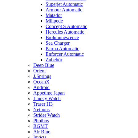
Superjet Automatic
Armour Automatic
Matador
Milipede
Concept S Automatic
Hercules Automatic
Bioluminescence
Sea Charger
Parma Automatic
Enforcer Automatic
Zubehör
Deep Blue
Orient
J.Springs
OceanX
Android
Appetime Japan
Thirsty Watch
Traser H3
Nethuns
Strider Watch
Phoibos
RGMT
Air Blue
Invicta