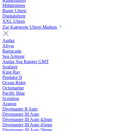
Kinderuhren
Militäruhren
Bunte Uhren
Digitaluhren
XXL Uhren
Zur Kategorie Uhren Marken
Audaz
Abyss
Barracuda
Sea Armour
Audaz Sea Ranger GMT
Seafarer
King Ray
Predator II
Ocean Rider
Octomarine
Pacific Blue
Scorpion
Aragon
Divemaster II Auto
Divemaster III Auto
Divemaster III Auto 42mm
Divemaster III Auto 45mm
Divemaster III Auto 50mm