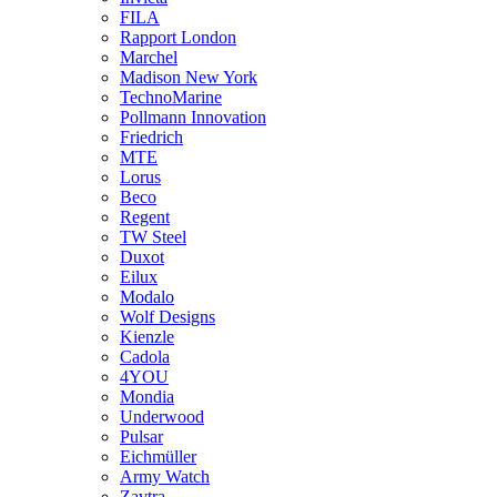
FILA
Rapport London
Marchel
Madison New York
TechnoMarine
Pollmann Innovation
Friedrich
MTE
Lorus
Beco
Regent
TW Steel
Duxot
Eilux
Modalo
Wolf Designs
Kienzle
Cadola
4YOU
Mondia
Underwood
Pulsar
Eichmüller
Army Watch
Zavtra