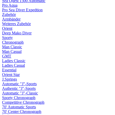
Sea Quest 1500 Automatic
Pro Aqua
Pro Sea Diver Expedtion
Zubehör
Armbänder
Weiteres Zubehör
Orient
Deep Mako Diver
Sporty
Chronograph
Man Classic
Man Casual
GMT
Ladies Classic
Ladies Casual
Essential
Orient Star
J.Springs
Automatic "J"-Sports
Authentic "J"-Sports
Automatic "J"-Classic
Sporty Chronograph
Competitive Chronograph
70' Automatic Sports
70' Center Chronograph