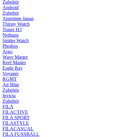
Zubehör
Android
Zubehör
Appetime Japan
Thirsty Watch
Traser H3
Nethuns
Strider Watch
Phoibos
Argo
Wave Master
Reef Master
Eagle Ray
Voyager
RGMT
Air Blue
Zubehör
Invicta
Zubehör
FILA
FILACTIVE
FILA SPORT
FILASTYLE
FILACASUAL
FILA FUSSBALL