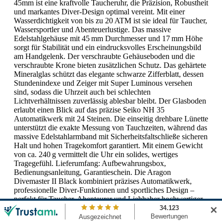
45mm ist eine kraftvolle Taucheruhr, die Präzision, Robustheit
und markantes Diver-Design optimal vereint. Mit einer
Wasserdichtigkeit von bis zu 20 ATM ist sie ideal für Taucher,
Wassersportler und Abenteuerlustige. Das massive
Edelstahlgehäuse mit 45 mm Durchmesser und 17 mm Höhe
sorgt für Stabilität und ein eindrucksvolles Erscheinungsbild
am Handgelenk. Der verschraubte Gehäuseboden und die
verschraubte Krone bieten zusätzlichen Schutz. Das gehärtete
Mineralglas schützt das elegante schwarze Zifferblatt, dessen
Stundenindexe und Zeiger mit Super Luminous versehen
sind, sodass die Uhrzeit auch bei schlechten
Lichtverhältnissen zuverlässig ablesbar bleibt. Der Glasboden
erlaubt einen Blick auf das präzise Seiko NH 35
Automatikwerk mit 24 Steinen. Die einseitig drehbare Lünette
unterstützt die exakte Messung von Tauchzeiten, während das
massive Edelstahlarmband mit Sicherheitsfaltschließe sicheren
Halt und hohen Tragekomfort garantiert. Mit einem Gewicht
von ca. 240 g vermittelt die Uhr ein solides, wertiges
Tragegefühl. Lieferumfang: Aufbewahrungsbox,
Bedienungsanleitung, Garantieschein. Die Aragon
Divemaster II Black kombiniert präzises Automatikwerk,
professionelle Diver-Funktionen und sportliches Design –
perfekt für Taucher, Abenteurer und Liebhaber hochwertiger
Taucheruhren.
✕
Lieferzeit 1-3 Tage*