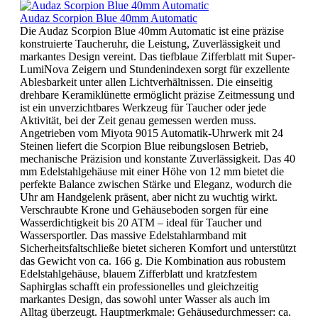
Audaz Scorpion Blue 40mm Automatic
Die Audaz Scorpion Blue 40mm Automatic ist eine präzise
konstruierte Taucheruhr, die Leistung, Zuverlässigkeit und
markantes Design vereint. Das tiefblaue Zifferblatt mit Super-
LumiNova Zeigern und Stundenindexen sorgt für exzellente
Ablesbarkeit unter allen Lichtverhältnissen. Die einseitig
drehbare Keramiklünette ermöglicht präzise Zeitmessung und
ist ein unverzichtbares Werkzeug für Taucher oder jede
Aktivität, bei der Zeit genau gemessen werden muss.
Angetrieben vom Miyota 9015 Automatik-Uhrwerk mit 24
Steinen liefert die Scorpion Blue reibungslosen Betrieb,
mechanische Präzision und konstante Zuverlässigkeit. Das 40
mm Edelstahlgehäuse mit einer Höhe von 12 mm bietet die
perfekte Balance zwischen Stärke und Eleganz, wodurch die
Uhr am Handgelenk präsent, aber nicht zu wuchtig wirkt.
Verschraubte Krone und Gehäuseboden sorgen für eine
Wasserdichtigkeit bis 20 ATM – ideal für Taucher und
Wassersportler. Das massive Edelstahlarmband mit
Sicherheitsfaltschließe bietet sicheren Komfort und unterstützt
das Gewicht von ca. 166 g. Die Kombination aus robustem
Edelstahlgehäuse, blauem Zifferblatt und kratzfestem
Saphirglas schafft ein professionelles und gleichzeitig
markantes Design, das sowohl unter Wasser als auch im
Alltag überzeugt. Hauptmerkmale: Gehäusedurchmesser: ca.