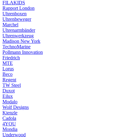
FILAKIDS
Rapport London
Uhrenboxen
Uhrenbeweger
Marchel
Uhrenarmbänder
Uhrenwerkzeug
Madison New York
TechnoMarine
Pollmann Innovation
Friedrich
MTE
Lorus
Beco
Regent
TW Steel
Duxot
Eilux
Modalo
Wolf Designs
Kienzle
Cadola
4YOU
Mondia
Underwood