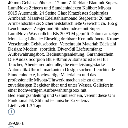
40 mm Gehäusehöhe: ca. 12 mm Zifferblatt: Blau mit Super-
LumiNova Zeigern und Stundenindexen Kaliber: Miyota
9015 Automatik, 24 Steine Glas: Kratzfestes Saphirglas
Armband: Massives Edelstahlarmband Stegbreite: 20 mm
Armbandschließe: Sicherheitsfaltschließe Gewicht: ca. 166 g
Leuchtmasse: Zeiger und Stundenindexe mit Super-
LumiNova Wasserdicht: Bis 20 ATM geprüft Datumsanzeige:
Monatstag Lünette: Einseitig drehbare Keramiklünette Krone:
Verschraubt Gehäuseboden: Verschraubt Material: Edelstahl
Design: Modern, sportlich, Diver-Stil Lieferumfang:
Aufbewahrungsbox, Bedienungsanleitung, Garantieschein
Die Audaz Scorpion Blue 40mm Automatic ist ideal für
Taucher, Abenteurer oder alle, die eine leistungsstarke
Automatik-Uhr mit markantem Design suchen. Leuchtende
Stundenindexe, hochwertige Materialien und das
professionelle Miyota-Uhrwerk machen sie zu einem
zuverlässigen Begleiter über und unter Wasser. Geliefert in
einer hochwertigen Aufbewahrungsbox mit
Bedienungsanleitung und Garantieschein, vereint diese Uhr
Funktionalität, Stil und technische Exzellenz.
Lieferzeit 1-3 Tage
399,90 €