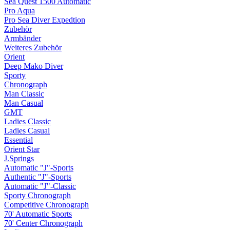
Sea Quest 1500 Automatic
Pro Aqua
Pro Sea Diver Expedtion
Zubehör
Armbänder
Weiteres Zubehör
Orient
Deep Mako Diver
Sporty
Chronograph
Man Classic
Man Casual
GMT
Ladies Classic
Ladies Casual
Essential
Orient Star
J.Springs
Automatic "J"-Sports
Authentic "J"-Sports
Automatic "J"-Classic
Sporty Chronograph
Competitive Chronograph
70' Automatic Sports
70' Center Chronograph