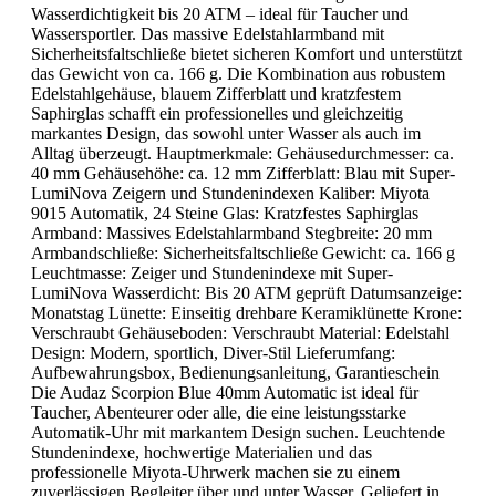
Wasserdichtigkeit bis 20 ATM – ideal für Taucher und
Wassersportler. Das massive Edelstahlarmband mit
Sicherheitsfaltschließe bietet sicheren Komfort und unterstützt
das Gewicht von ca. 166 g. Die Kombination aus robustem
Edelstahlgehäuse, blauem Zifferblatt und kratzfestem
Saphirglas schafft ein professionelles und gleichzeitig
markantes Design, das sowohl unter Wasser als auch im
Alltag überzeugt. Hauptmerkmale: Gehäusedurchmesser: ca.
40 mm Gehäusehöhe: ca. 12 mm Zifferblatt: Blau mit Super-
LumiNova Zeigern und Stundenindexen Kaliber: Miyota
9015 Automatik, 24 Steine Glas: Kratzfestes Saphirglas
Armband: Massives Edelstahlarmband Stegbreite: 20 mm
Armbandschließe: Sicherheitsfaltschließe Gewicht: ca. 166 g
Leuchtmasse: Zeiger und Stundenindexe mit Super-
LumiNova Wasserdicht: Bis 20 ATM geprüft Datumsanzeige:
Monatstag Lünette: Einseitig drehbare Keramiklünette Krone:
Verschraubt Gehäuseboden: Verschraubt Material: Edelstahl
Design: Modern, sportlich, Diver-Stil Lieferumfang:
Aufbewahrungsbox, Bedienungsanleitung, Garantieschein
Die Audaz Scorpion Blue 40mm Automatic ist ideal für
Taucher, Abenteurer oder alle, die eine leistungsstarke
Automatik-Uhr mit markantem Design suchen. Leuchtende
Stundenindexe, hochwertige Materialien und das
professionelle Miyota-Uhrwerk machen sie zu einem
zuverlässigen Begleiter über und unter Wasser. Geliefert in