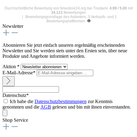
Durchschnittliche Bewertung von
timestore24.org
bei Trustami:
4.99
/
5.00
mit
34.123
Bewertungen
|
Bewertungsgrundlage des Anbieters: 3 Verkaufs- und 1
Bewertungsplattformen
Newsletter
Abonnieren Sie jetzt einfach unseren regelmäßig erscheinenden
Newsletter und Sie werden stets unter den Ersten sein, über neue
Produkte und Angebote informiert werden.
Aktion *
E-Mail-Adresse*
Datenschutz*
Ich habe die
Datenschutzbestimmungen
zur Kenntnis
genommen und die
AGB
gelesen und bin mit ihnen einverstanden.
Shop Service