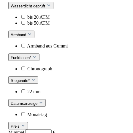
Wasserdicht geprüft
bis 20 ATM
bis 50 ATM
Armband
Armband aus Gummi
Funktionen*
Chronograph
Stegbreite*
22 mm
Datumsanzeige
Monatstag
Preis
Minimal
€