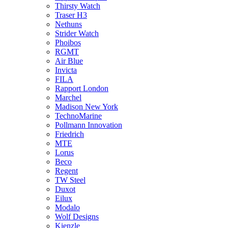
Thirsty Watch
Traser H3
Nethuns
Strider Watch
Phoibos
RGMT
Air Blue
Invicta
FILA
Rapport London
Marchel
Madison New York
TechnoMarine
Pollmann Innovation
Friedrich
MTE
Lorus
Beco
Regent
TW Steel
Duxot
Eilux
Modalo
Wolf Designs
Kienzle