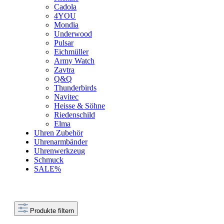
Cadola
4YOU
Mondia
Underwood
Pulsar
Eichmüller
Army Watch
Zavtra
Q&Q
Thunderbirds
Navitec
Heisse & Söhne
Riedenschild
Elma
Uhren Zubehör
Uhrenarmbänder
Uhrenwerkzeug
Schmuck
SALE%
Produkte filtern