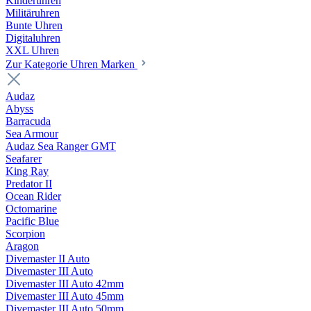
Kinderuhren
Militäruhren
Bunte Uhren
Digitaluhren
XXL Uhren
Zur Kategorie Uhren Marken
Audaz
Abyss
Barracuda
Sea Armour
Audaz Sea Ranger GMT
Seafarer
King Ray
Predator II
Ocean Rider
Octomarine
Pacific Blue
Scorpion
Aragon
Divemaster II Auto
Divemaster III Auto
Divemaster III Auto 42mm
Divemaster III Auto 45mm
Divemaster III Auto 50mm