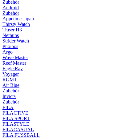
Zubehör
Android
Zubehör
Appetime Japan
Thirsty Watch
Traser H3
Nethuns
Strider Watch
Phoibos
Argo
Wave Master
Reef Master
Eagle Ray
Voyager
RGMT
Air Blue
Zubehör
Invicta
Zubehör
FILA
FILACTIVE
FILA SPORT
FILASTYLE
FILACASUAL
FILA FUSSBALL