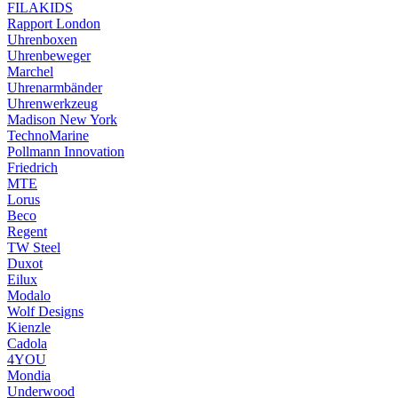
FILAKIDS
Rapport London
Uhrenboxen
Uhrenbeweger
Marchel
Uhrenarmbänder
Uhrenwerkzeug
Madison New York
TechnoMarine
Pollmann Innovation
Friedrich
MTE
Lorus
Beco
Regent
TW Steel
Duxot
Eilux
Modalo
Wolf Designs
Kienzle
Cadola
4YOU
Mondia
Underwood