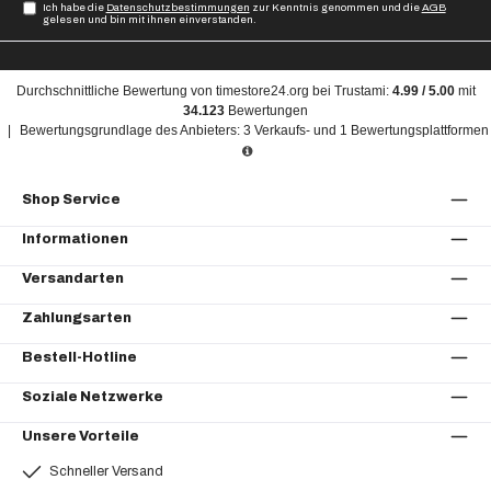
Ich habe die
Datenschutzbestimmungen
zur Kenntnis genommen und die
AGB
gelesen und bin mit ihnen einverstanden.
Durchschnittliche Bewertung von
timestore24.org
bei Trustami:
4.99
/
5.00
mit
34.123
Bewertungen
|
Bewertungsgrundlage des Anbieters: 3 Verkaufs- und 1 Bewertungsplattformen
Shop Service
Informationen
Versandarten
Zahlungsarten
Bestell-Hotline
Soziale Netzwerke
Unsere Vorteile
Schneller Versand