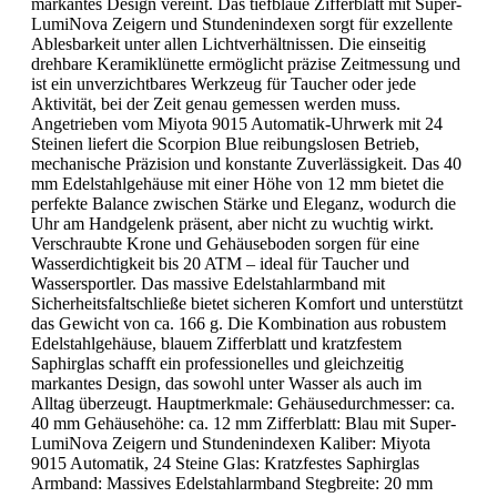
markantes Design vereint. Das tiefblaue Zifferblatt mit Super-
LumiNova Zeigern und Stundenindexen sorgt für exzellente
Ablesbarkeit unter allen Lichtverhältnissen. Die einseitig
drehbare Keramiklünette ermöglicht präzise Zeitmessung und
ist ein unverzichtbares Werkzeug für Taucher oder jede
Aktivität, bei der Zeit genau gemessen werden muss.
Angetrieben vom Miyota 9015 Automatik-Uhrwerk mit 24
Steinen liefert die Scorpion Blue reibungslosen Betrieb,
mechanische Präzision und konstante Zuverlässigkeit. Das 40
mm Edelstahlgehäuse mit einer Höhe von 12 mm bietet die
perfekte Balance zwischen Stärke und Eleganz, wodurch die
Uhr am Handgelenk präsent, aber nicht zu wuchtig wirkt.
Verschraubte Krone und Gehäuseboden sorgen für eine
Wasserdichtigkeit bis 20 ATM – ideal für Taucher und
Wassersportler. Das massive Edelstahlarmband mit
Sicherheitsfaltschließe bietet sicheren Komfort und unterstützt
das Gewicht von ca. 166 g. Die Kombination aus robustem
Edelstahlgehäuse, blauem Zifferblatt und kratzfestem
Saphirglas schafft ein professionelles und gleichzeitig
markantes Design, das sowohl unter Wasser als auch im
Alltag überzeugt. Hauptmerkmale: Gehäusedurchmesser: ca.
40 mm Gehäusehöhe: ca. 12 mm Zifferblatt: Blau mit Super-
LumiNova Zeigern und Stundenindexen Kaliber: Miyota
9015 Automatik, 24 Steine Glas: Kratzfestes Saphirglas
Armband: Massives Edelstahlarmband Stegbreite: 20 mm