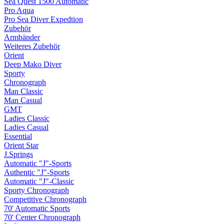
Sea Quest 1500 Automatic
Pro Aqua
Pro Sea Diver Expedtion
Zubehör
Armbänder
Weiteres Zubehör
Orient
Deep Mako Diver
Sporty
Chronograph
Man Classic
Man Casual
GMT
Ladies Classic
Ladies Casual
Essential
Orient Star
J.Springs
Automatic "J"-Sports
Authentic "J"-Sports
Automatic "J"-Classic
Sporty Chronograph
Competitive Chronograph
70' Automatic Sports
70' Center Chronograph