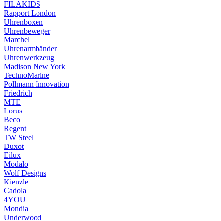
FILAKIDS
Rapport London
Uhrenboxen
Uhrenbeweger
Marchel
Uhrenarmbänder
Uhrenwerkzeug
Madison New York
TechnoMarine
Pollmann Innovation
Friedrich
MTE
Lorus
Beco
Regent
TW Steel
Duxot
Eilux
Modalo
Wolf Designs
Kienzle
Cadola
4YOU
Mondia
Underwood