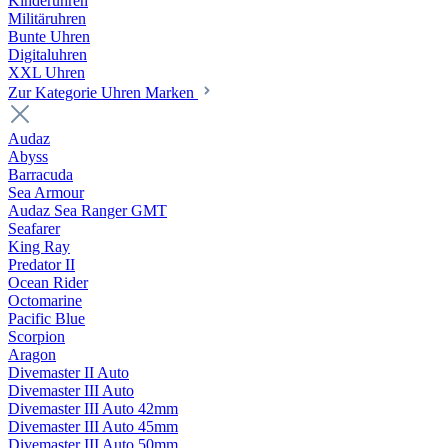
Kinderuhren
Militäruhren
Bunte Uhren
Digitaluhren
XXL Uhren
Zur Kategorie Uhren Marken
Audaz
Abyss
Barracuda
Sea Armour
Audaz Sea Ranger GMT
Seafarer
King Ray
Predator II
Ocean Rider
Octomarine
Pacific Blue
Scorpion
Aragon
Divemaster II Auto
Divemaster III Auto
Divemaster III Auto 42mm
Divemaster III Auto 45mm
Divemaster III Auto 50mm