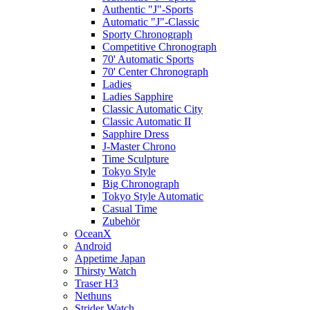
Authentic "J"-Sports
Automatic "J"-Classic
Sporty Chronograph
Competitive Chronograph
70' Automatic Sports
70' Center Chronograph
Ladies
Ladies Sapphire
Classic Automatic City
Classic Automatic II
Sapphire Dress
J-Master Chrono
Time Sculpture
Tokyo Style
Big Chronograph
Tokyo Style Automatic
Casual Time
Zubehör
OceanX
Android
Appetime Japan
Thirsty Watch
Traser H3
Nethuns
Strider Watch