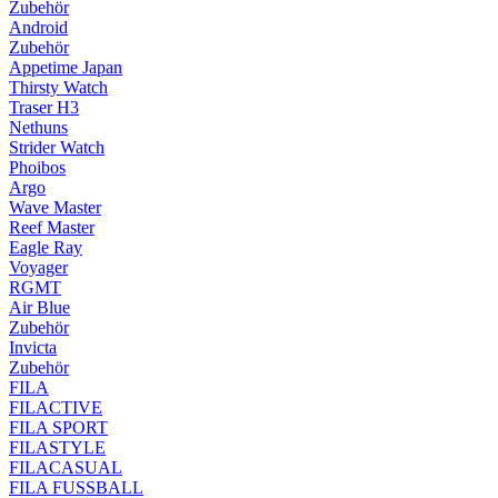
Zubehör
Android
Zubehör
Appetime Japan
Thirsty Watch
Traser H3
Nethuns
Strider Watch
Phoibos
Argo
Wave Master
Reef Master
Eagle Ray
Voyager
RGMT
Air Blue
Zubehör
Invicta
Zubehör
FILA
FILACTIVE
FILA SPORT
FILASTYLE
FILACASUAL
FILA FUSSBALL