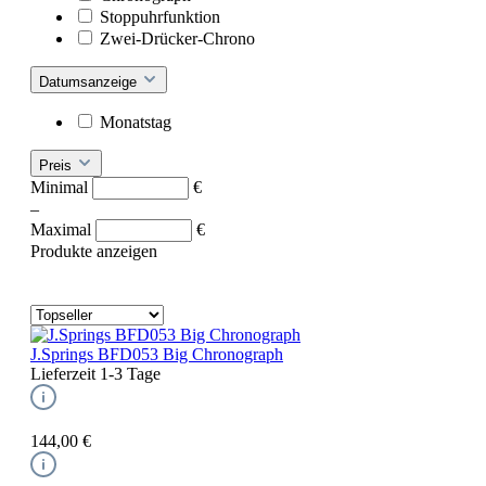
Stoppuhrfunktion
Zwei-Drücker-Chrono
Datumsanzeige
Monatstag
Preis
Minimal
€
–
Maximal
€
Produkte anzeigen
J.Springs BFD053 Big Chronograph
Lieferzeit 1-3 Tage
144,00 €