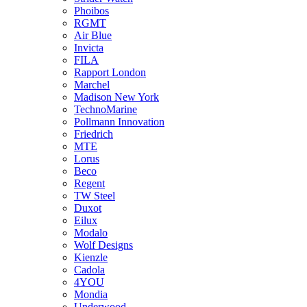
Phoibos
RGMT
Air Blue
Invicta
FILA
Rapport London
Marchel
Madison New York
TechnoMarine
Pollmann Innovation
Friedrich
MTE
Lorus
Beco
Regent
TW Steel
Duxot
Eilux
Modalo
Wolf Designs
Kienzle
Cadola
4YOU
Mondia
Underwood