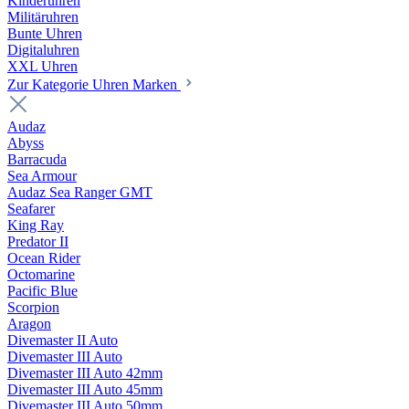
Kinderuhren
Militäruhren
Bunte Uhren
Digitaluhren
XXL Uhren
Zur Kategorie Uhren Marken
Audaz
Abyss
Barracuda
Sea Armour
Audaz Sea Ranger GMT
Seafarer
King Ray
Predator II
Ocean Rider
Octomarine
Pacific Blue
Scorpion
Aragon
Divemaster II Auto
Divemaster III Auto
Divemaster III Auto 42mm
Divemaster III Auto 45mm
Divemaster III Auto 50mm