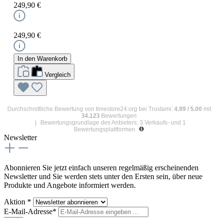
249,90 €
249,90 €
In den Warenkorb
Vergleich
Durchschnittliche Bewertung von
timestore24.org
bei Trustami:
4.99
/
5.00
mit
34.123
Bewertungen
|
Bewertungsgrundlage des Anbieters: 3 Verkaufs- und 1
Bewertungsplattformen
Newsletter
Abonnieren Sie jetzt einfach unseren regelmäßig erscheinenden
Newsletter und Sie werden stets unter den Ersten sein, über neue
Produkte und Angebote informiert werden.
Aktion *
E-Mail-Adresse*