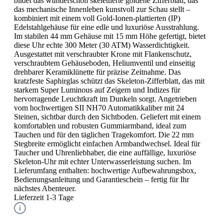
bildet das wunderschön skelettierte goldene Zifferblatt, das
das mechanische Innenleben kunstvoll zur Schau stellt –
kombiniert mit einem voll Gold-Ionen-plattierten (IP)
Edelstahlgehäuse für eine edle und luxuriöse Ausstrahlung.
Im stabilen 44 mm Gehäuse mit 15 mm Höhe gefertigt, bietet
diese Uhr echte 300 Meter (30 ATM) Wasserdichtigkeit.
Ausgestattet mit verschraubter Krone mit Flankenschutz,
verschraubtem Gehäuseboden, Heliumventil und einseitig
drehbarer Keramiklünette für präzise Zeitnahme. Das
kratzfeste Saphirglas schützt das Skeleton-Zifferblatt, das mit
starkem Super Luminous auf Zeigern und Indizes für
hervorragende Leuchtkraft im Dunkeln sorgt. Angetrieben
vom hochwertigen SII NH70 Automatikkaliber mit 24
Steinen, sichtbar durch den Sichtboden. Geliefert mit einem
komfortablen und robusten Gummiarmband, ideal zum
Tauchen und für den täglichen Tragekomfort. Die 22 mm
Stegbreite ermöglicht einfachen Armbandwechsel. Ideal für
Taucher und Uhrenliebhaber, die eine auffällige, luxuriöse
Skeleton-Uhr mit echter Unterwasserleistung suchen. Im
Lieferumfang enthalten: hochwertige Aufbewahrungsbox,
Bedienungsanleitung und Garantieschein – fertig für Ihr
nächstes Abenteuer.
Lieferzeit 1-3 Tage