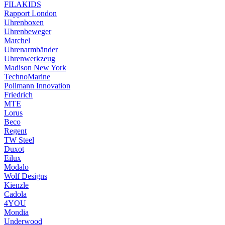
FILAKIDS
Rapport London
Uhrenboxen
Uhrenbeweger
Marchel
Uhrenarmbänder
Uhrenwerkzeug
Madison New York
TechnoMarine
Pollmann Innovation
Friedrich
MTE
Lorus
Beco
Regent
TW Steel
Duxot
Eilux
Modalo
Wolf Designs
Kienzle
Cadola
4YOU
Mondia
Underwood