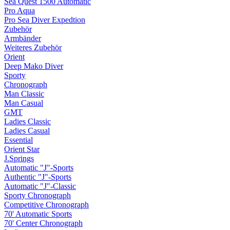
Sea Quest 1500 Automatic
Pro Aqua
Pro Sea Diver Expedtion
Zubehör
Armbänder
Weiteres Zubehör
Orient
Deep Mako Diver
Sporty
Chronograph
Man Classic
Man Casual
GMT
Ladies Classic
Ladies Casual
Essential
Orient Star
J.Springs
Automatic "J"-Sports
Authentic "J"-Sports
Automatic "J"-Classic
Sporty Chronograph
Competitive Chronograph
70' Automatic Sports
70' Center Chronograph