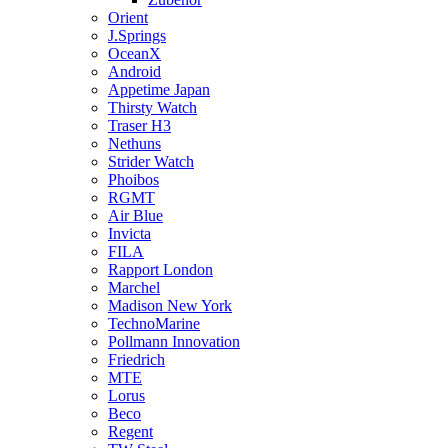
Orient
J.Springs
OceanX
Android
Appetime Japan
Thirsty Watch
Traser H3
Nethuns
Strider Watch
Phoibos
RGMT
Air Blue
Invicta
FILA
Rapport London
Marchel
Madison New York
TechnoMarine
Pollmann Innovation
Friedrich
MTE
Lorus
Beco
Regent