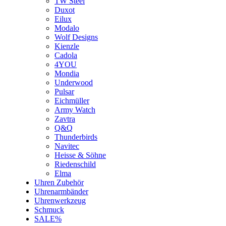
TW Steel
Duxot
Eilux
Modalo
Wolf Designs
Kienzle
Cadola
4YOU
Mondia
Underwood
Pulsar
Eichmüller
Army Watch
Zavtra
Q&Q
Thunderbirds
Navitec
Heisse & Söhne
Riedenschild
Elma
Uhren Zubehör
Uhrenarmbänder
Uhrenwerkzeug
Schmuck
SALE%