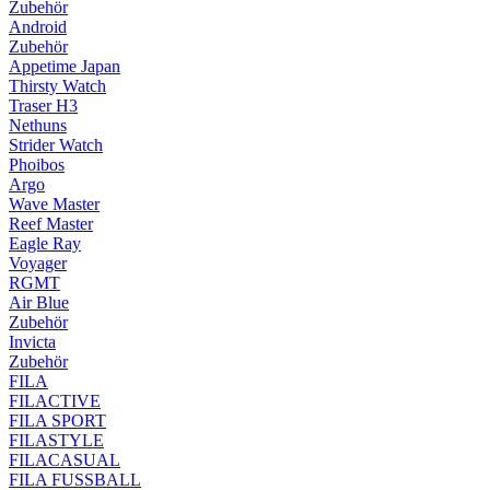
Zubehör
Android
Zubehör
Appetime Japan
Thirsty Watch
Traser H3
Nethuns
Strider Watch
Phoibos
Argo
Wave Master
Reef Master
Eagle Ray
Voyager
RGMT
Air Blue
Zubehör
Invicta
Zubehör
FILA
FILACTIVE
FILA SPORT
FILASTYLE
FILACASUAL
FILA FUSSBALL