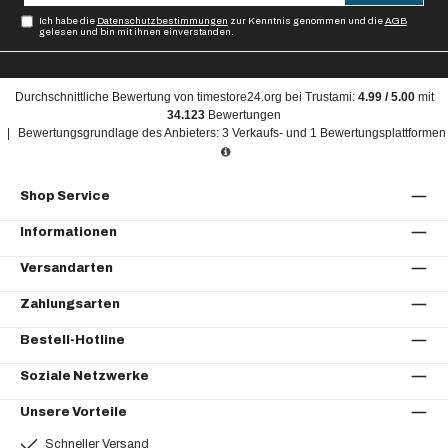
Adresse*
Ich habe die
Datenschutzbestimmungen
zur Kenntnis genommen und die
AGB
gelesen und bin mit ihnen einverstanden.
Durchschnittliche Bewertung von
timestore24.org
bei Trustami:
4.99
/
5.00
mit
34.123
Bewertungen
|
Bewertungsgrundlage des Anbieters: 3 Verkaufs- und 1 Bewertungsplattformen
Shop Service
Informationen
Versandarten
Zahlungsarten
Bestell-Hotline
Soziale Netzwerke
Unsere Vorteile
Schneller Versand