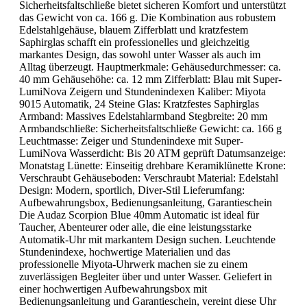
Sicherheitsfaltschließe bietet sicheren Komfort und unterstützt
das Gewicht von ca. 166 g. Die Kombination aus robustem
Edelstahlgehäuse, blauem Zifferblatt und kratzfestem
Saphirglas schafft ein professionelles und gleichzeitig
markantes Design, das sowohl unter Wasser als auch im
Alltag überzeugt. Hauptmerkmale: Gehäusedurchmesser: ca.
40 mm Gehäusehöhe: ca. 12 mm Zifferblatt: Blau mit Super-
LumiNova Zeigern und Stundenindexen Kaliber: Miyota
9015 Automatik, 24 Steine Glas: Kratzfestes Saphirglas
Armband: Massives Edelstahlarmband Stegbreite: 20 mm
Armbandschließe: Sicherheitsfaltschließe Gewicht: ca. 166 g
Leuchtmasse: Zeiger und Stundenindexe mit Super-
LumiNova Wasserdicht: Bis 20 ATM geprüft Datumsanzeige:
Monatstag Lünette: Einseitig drehbare Keramiklünette Krone:
Verschraubt Gehäuseboden: Verschraubt Material: Edelstahl
Design: Modern, sportlich, Diver-Stil Lieferumfang:
Aufbewahrungsbox, Bedienungsanleitung, Garantieschein
Die Audaz Scorpion Blue 40mm Automatic ist ideal für
Taucher, Abenteurer oder alle, die eine leistungsstarke
Automatik-Uhr mit markantem Design suchen. Leuchtende
Stundenindexe, hochwertige Materialien und das
professionelle Miyota-Uhrwerk machen sie zu einem
zuverlässigen Begleiter über und unter Wasser. Geliefert in
einer hochwertigen Aufbewahrungsbox mit
Bedienungsanleitung und Garantieschein, vereint diese Uhr