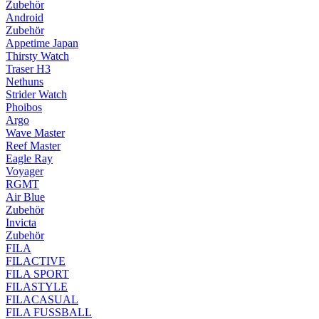
Zubehör
Android
Zubehör
Appetime Japan
Thirsty Watch
Traser H3
Nethuns
Strider Watch
Phoibos
Argo
Wave Master
Reef Master
Eagle Ray
Voyager
RGMT
Air Blue
Zubehör
Invicta
Zubehör
FILA
FILACTIVE
FILA SPORT
FILASTYLE
FILACASUAL
FILA FUSSBALL