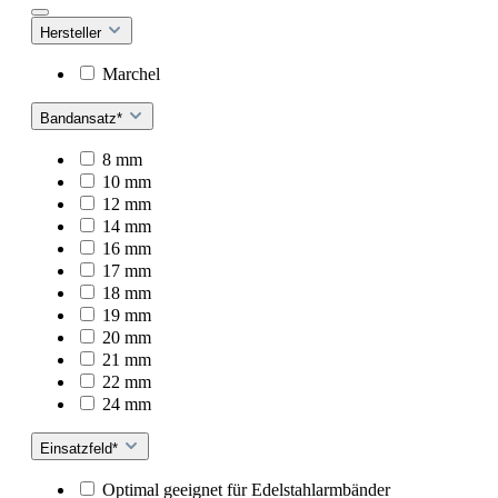
Hersteller
Marchel
Bandansatz*
8 mm
10 mm
12 mm
14 mm
16 mm
17 mm
18 mm
19 mm
20 mm
21 mm
22 mm
24 mm
Einsatzfeld*
Optimal geeignet für Edelstahlarmbänder