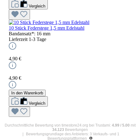
Vergleich
10 Stück Federstege 1,5 mm Edelstahl
Bandansatz*:
16 mm
Lieferzeit 1-3 Tage
4,90 €
4,90 €
In den Warenkorb
Vergleich
Durchschnittliche Bewertung von
timestore24.org
bei Trustami:
4.99
/
5.00
mit
34.123
Bewertungen
|
Bewertungsgrundlage des Anbieters: 3 Verkaufs- und 1
Bewertungsplattformen