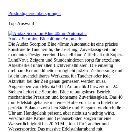
Produktgalerie überspringen
Top-Auswahl
Audaz Scorpion Blue 40mm Automatic
Die Audaz Scorpion Blue 40mm Automatic ist eine präzise
konstruierte Taucheruhr, die Leistung, Zuverlässigkeit und
markantes Design vereint. Das tiefblaue Zifferblatt mit Super-
LumiNova Zeigern und Stundenindexen sorgt für exzellente
Ablesbarkeit unter allen Lichtverhältnissen. Die einseitig
drehbare Keramiklünette ermöglicht präzise Zeitmessung und
ist ein unverzichtbares Werkzeug für Taucher oder jede
Aktivität, bei der Zeit genau gemessen werden muss.
Angetrieben vom Miyota 9015 Automatik-Uhrwerk mit 24
Steinen liefert die Scorpion Blue reibungslosen Betrieb,
mechanische Präzision und konstante Zuverlässigkeit. Das 40
mm Edelstahlgehäuse mit einer Höhe von 12 mm bietet die
perfekte Balance zwischen Stärke und Eleganz, wodurch die
Uhr am Handgelenk präsent, aber nicht zu wuchtig wirkt.
Verschraubte Krone und Gehäuseboden sorgen für eine
Wasserdichtigkeit bis 20 ATM – ideal für Taucher und
Wassersportler. Das massive Edelstahlarmband mit