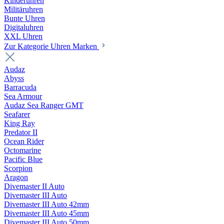
Kinderuhren
Militäruhren
Bunte Uhren
Digitaluhren
XXL Uhren
Zur Kategorie Uhren Marken
Audaz
Abyss
Barracuda
Sea Armour
Audaz Sea Ranger GMT
Seafarer
King Ray
Predator II
Ocean Rider
Octomarine
Pacific Blue
Scorpion
Aragon
Divemaster II Auto
Divemaster III Auto
Divemaster III Auto 42mm
Divemaster III Auto 45mm
Divemaster III Auto 50mm