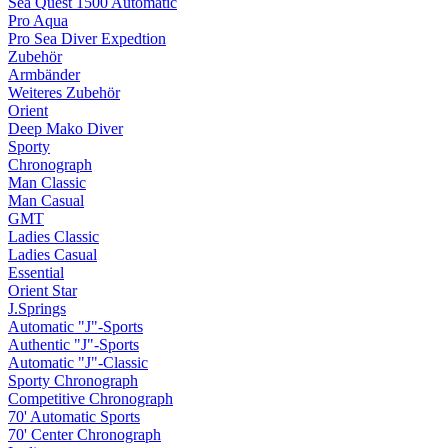
Sea Quest 1500 Automatic
Pro Aqua
Pro Sea Diver Expedtion
Zubehör
Armbänder
Weiteres Zubehör
Orient
Deep Mako Diver
Sporty
Chronograph
Man Classic
Man Casual
GMT
Ladies Classic
Ladies Casual
Essential
Orient Star
J.Springs
Automatic "J"-Sports
Authentic "J"-Sports
Automatic "J"-Classic
Sporty Chronograph
Competitive Chronograph
70' Automatic Sports
70' Center Chronograph