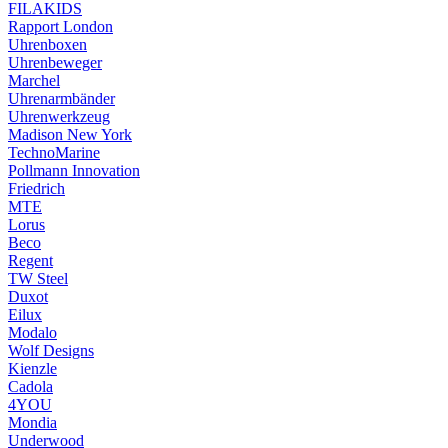
FILAKIDS
Rapport London
Uhrenboxen
Uhrenbeweger
Marchel
Uhrenarmbänder
Uhrenwerkzeug
Madison New York
TechnoMarine
Pollmann Innovation
Friedrich
MTE
Lorus
Beco
Regent
TW Steel
Duxot
Eilux
Modalo
Wolf Designs
Kienzle
Cadola
4YOU
Mondia
Underwood