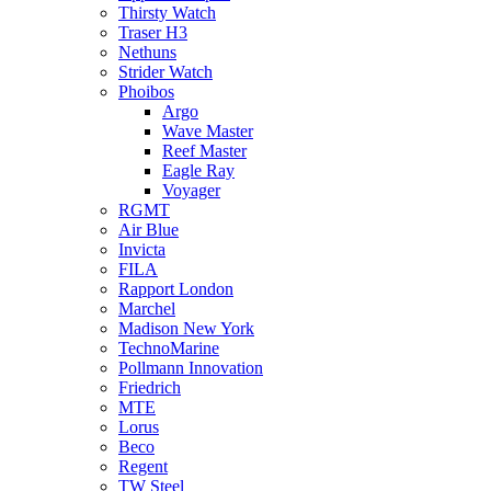
Thirsty Watch
Traser H3
Nethuns
Strider Watch
Phoibos
Argo
Wave Master
Reef Master
Eagle Ray
Voyager
RGMT
Air Blue
Invicta
FILA
Rapport London
Marchel
Madison New York
TechnoMarine
Pollmann Innovation
Friedrich
MTE
Lorus
Beco
Regent
TW Steel