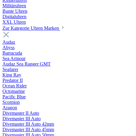
Kinderuhren
Militäruhren
Bunte Uhren
Digitaluhren
XXL Uhren
Zur Kategorie Uhren Marken
Audaz
Abyss
Barracuda
Sea Armour
Audaz Sea Ranger GMT
Seafarer
King Ray
Predator II
Ocean Rider
Octomarine
Pacific Blue
Scorpion
Aragon
Divemaster II Auto
Divemaster III Auto
Divemaster III Auto 42mm
Divemaster III Auto 45mm
Divemaster III Auto 50mm