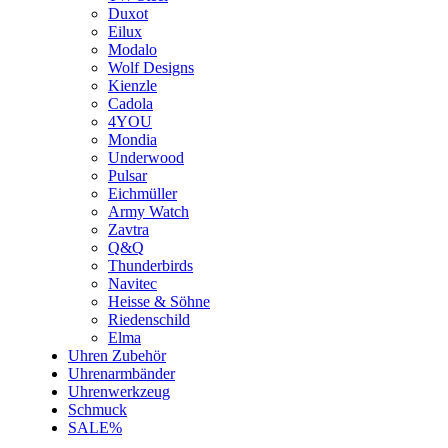
Duxot
Eilux
Modalo
Wolf Designs
Kienzle
Cadola
4YOU
Mondia
Underwood
Pulsar
Eichmüller
Army Watch
Zavtra
Q&Q
Thunderbirds
Navitec
Heisse & Söhne
Riedenschild
Elma
Uhren Zubehör
Uhrenarmbänder
Uhrenwerkzeug
Schmuck
SALE%