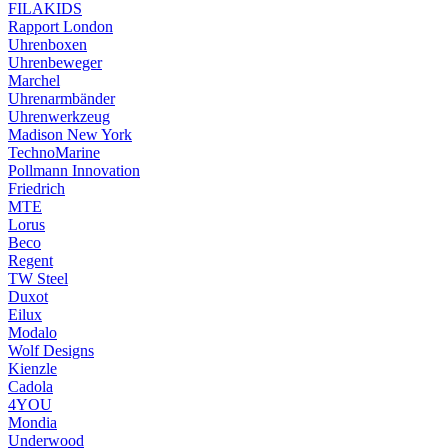
FILAKIDS
Rapport London
Uhrenboxen
Uhrenbeweger
Marchel
Uhrenarmbänder
Uhrenwerkzeug
Madison New York
TechnoMarine
Pollmann Innovation
Friedrich
MTE
Lorus
Beco
Regent
TW Steel
Duxot
Eilux
Modalo
Wolf Designs
Kienzle
Cadola
4YOU
Mondia
Underwood