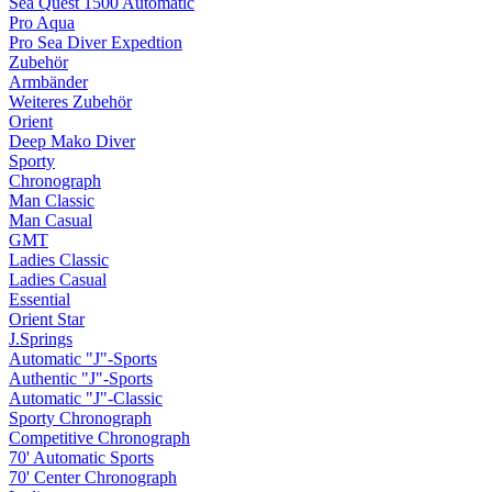
Sea Quest 1500 Automatic
Pro Aqua
Pro Sea Diver Expedtion
Zubehör
Armbänder
Weiteres Zubehör
Orient
Deep Mako Diver
Sporty
Chronograph
Man Classic
Man Casual
GMT
Ladies Classic
Ladies Casual
Essential
Orient Star
J.Springs
Automatic "J"-Sports
Authentic "J"-Sports
Automatic "J"-Classic
Sporty Chronograph
Competitive Chronograph
70' Automatic Sports
70' Center Chronograph