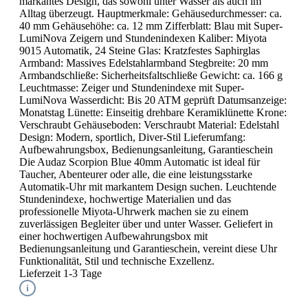
markantes Design, das sowohl unter Wasser als auch im
Alltag überzeugt. Hauptmerkmale: Gehäusedurchmesser: ca.
40 mm Gehäusehöhe: ca. 12 mm Zifferblatt: Blau mit Super-
LumiNova Zeigern und Stundenindexen Kaliber: Miyota
9015 Automatik, 24 Steine Glas: Kratzfestes Saphirglas
Armband: Massives Edelstahlarmband Stegbreite: 20 mm
Armbandschließe: Sicherheitsfaltschließe Gewicht: ca. 166 g
Leuchtmasse: Zeiger und Stundenindexe mit Super-
LumiNova Wasserdicht: Bis 20 ATM geprüft Datumsanzeige:
Monatstag Lünette: Einseitig drehbare Keramiklünette Krone:
Verschraubt Gehäuseboden: Verschraubt Material: Edelstahl
Design: Modern, sportlich, Diver-Stil Lieferumfang:
Aufbewahrungsbox, Bedienungsanleitung, Garantieschein
Die Audaz Scorpion Blue 40mm Automatic ist ideal für
Taucher, Abenteurer oder alle, die eine leistungsstarke
Automatik-Uhr mit markantem Design suchen. Leuchtende
Stundenindexe, hochwertige Materialien und das
professionelle Miyota-Uhrwerk machen sie zu einem
zuverlässigen Begleiter über und unter Wasser. Geliefert in
einer hochwertigen Aufbewahrungsbox mit
Bedienungsanleitung und Garantieschein, vereint diese Uhr
Funktionalität, Stil und technische Exzellenz.
Lieferzeit 1-3 Tage