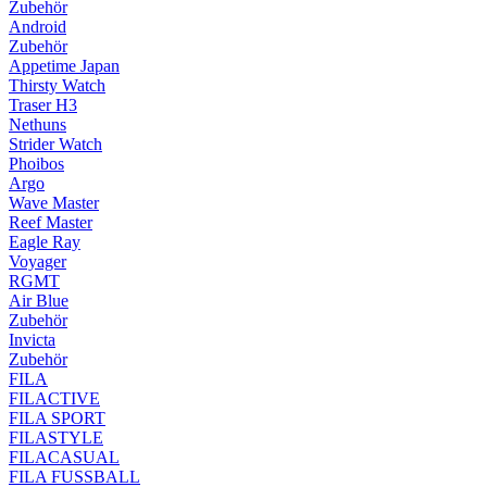
Zubehör
Android
Zubehör
Appetime Japan
Thirsty Watch
Traser H3
Nethuns
Strider Watch
Phoibos
Argo
Wave Master
Reef Master
Eagle Ray
Voyager
RGMT
Air Blue
Zubehör
Invicta
Zubehör
FILA
FILACTIVE
FILA SPORT
FILASTYLE
FILACASUAL
FILA FUSSBALL