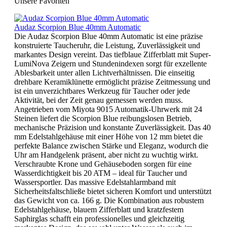
Unsere Favoriten
Audaz Scorpion Blue 40mm Automatic
Die Audaz Scorpion Blue 40mm Automatic ist eine präzise
konstruierte Taucheruhr, die Leistung, Zuverlässigkeit und
markantes Design vereint. Das tiefblaue Zifferblatt mit Super-
LumiNova Zeigern und Stundenindexen sorgt für exzellente
Ablesbarkeit unter allen Lichtverhältnissen. Die einseitig
drehbare Keramiklünette ermöglicht präzise Zeitmessung und
ist ein unverzichtbares Werkzeug für Taucher oder jede
Aktivität, bei der Zeit genau gemessen werden muss.
Angetrieben vom Miyota 9015 Automatik-Uhrwerk mit 24
Steinen liefert die Scorpion Blue reibungslosen Betrieb,
mechanische Präzision und konstante Zuverlässigkeit. Das 40
mm Edelstahlgehäuse mit einer Höhe von 12 mm bietet die
perfekte Balance zwischen Stärke und Eleganz, wodurch die
Uhr am Handgelenk präsent, aber nicht zu wuchtig wirkt.
Verschraubte Krone und Gehäuseboden sorgen für eine
Wasserdichtigkeit bis 20 ATM – ideal für Taucher und
Wassersportler. Das massive Edelstahlarmband mit
Sicherheitsfaltschließe bietet sicheren Komfort und unterstützt
das Gewicht von ca. 166 g. Die Kombination aus robustem
Edelstahlgehäuse, blauem Zifferblatt und kratzfestem
Saphirglas schafft ein professionelles und gleichzeitig