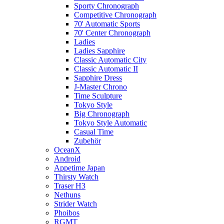
Sporty Chronograph
Competitive Chronograph
70' Automatic Sports
70' Center Chronograph
Ladies
Ladies Sapphire
Classic Automatic City
Classic Automatic II
Sapphire Dress
J-Master Chrono
Time Sculpture
Tokyo Style
Big Chronograph
Tokyo Style Automatic
Casual Time
Zubehör
OceanX
Android
Appetime Japan
Thirsty Watch
Traser H3
Nethuns
Strider Watch
Phoibos
RGMT