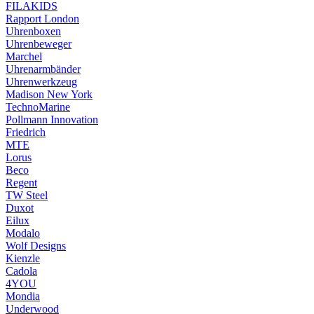
FILAKIDS
Rapport London
Uhrenboxen
Uhrenbeweger
Marchel
Uhrenarmbänder
Uhrenwerkzeug
Madison New York
TechnoMarine
Pollmann Innovation
Friedrich
MTE
Lorus
Beco
Regent
TW Steel
Duxot
Eilux
Modalo
Wolf Designs
Kienzle
Cadola
4YOU
Mondia
Underwood