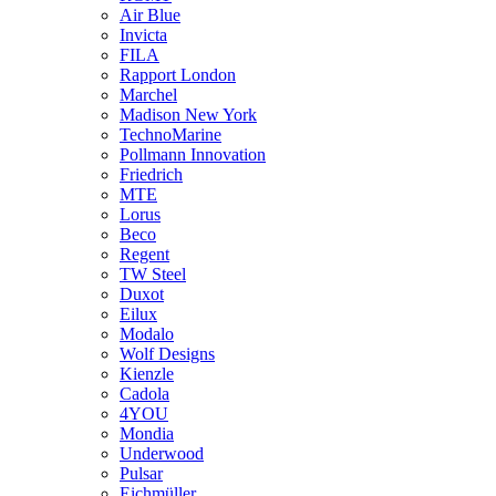
Air Blue
Invicta
FILA
Rapport London
Marchel
Madison New York
TechnoMarine
Pollmann Innovation
Friedrich
MTE
Lorus
Beco
Regent
TW Steel
Duxot
Eilux
Modalo
Wolf Designs
Kienzle
Cadola
4YOU
Mondia
Underwood
Pulsar
Eichmüller