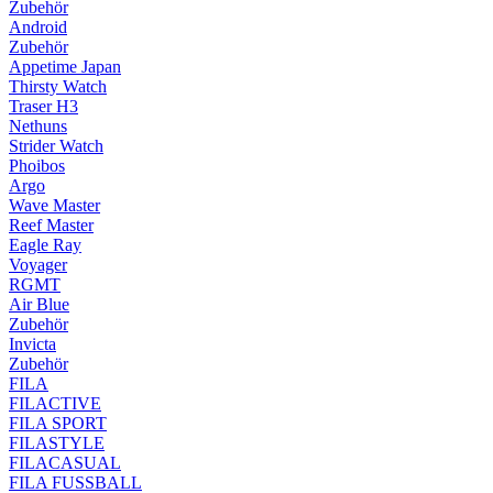
Zubehör
Android
Zubehör
Appetime Japan
Thirsty Watch
Traser H3
Nethuns
Strider Watch
Phoibos
Argo
Wave Master
Reef Master
Eagle Ray
Voyager
RGMT
Air Blue
Zubehör
Invicta
Zubehör
FILA
FILACTIVE
FILA SPORT
FILASTYLE
FILACASUAL
FILA FUSSBALL