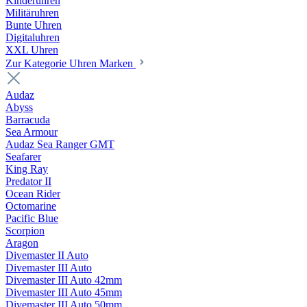
Kinderuhren
Militäruhren
Bunte Uhren
Digitaluhren
XXL Uhren
Zur Kategorie Uhren Marken
Audaz
Abyss
Barracuda
Sea Armour
Audaz Sea Ranger GMT
Seafarer
King Ray
Predator II
Ocean Rider
Octomarine
Pacific Blue
Scorpion
Aragon
Divemaster II Auto
Divemaster III Auto
Divemaster III Auto 42mm
Divemaster III Auto 45mm
Divemaster III Auto 50mm