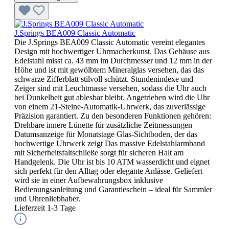
J.Springs BEA009 Classic Automatic
Die J.Springs BEA009 Classic Automatic vereint elegantes
Design mit hochwertiger Uhrmacherkunst. Das Gehäuse aus
Edelstahl misst ca. 43 mm im Durchmesser und 12 mm in der
Höhe und ist mit gewölbtem Mineralglas versehen, das das
schwarze Zifferblatt stilvoll schützt. Stundenindexe und
Zeiger sind mit Leuchtmasse versehen, sodass die Uhr auch
bei Dunkelheit gut ablesbar bleibt. Angetrieben wird die Uhr
von einem 21-Steine-Automatik-Uhrwerk, das zuverlässige
Präzision garantiert. Zu den besonderen Funktionen gehören:
Drehbare innere Lünette für zusätzliche Zeitmessungen
Datumsanzeige für Monatstage Glas-Sichtboden, der das
hochwertige Uhrwerk zeigt Das massive Edelstahlarmband
mit Sicherheitsfaltschließe sorgt für sicheren Halt am
Handgelenk. Die Uhr ist bis 10 ATM wasserdicht und eignet
sich perfekt für den Alltag oder elegante Anlässe. Geliefert
wird sie in einer Aufbewahrungsbox inklusive
Bedienungsanleitung und Garantieschein – ideal für Sammler
und Uhrenliebhaber.
Lieferzeit 1-3 Tage