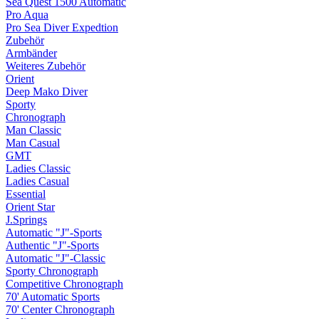
Sea Quest 1500 Automatic
Pro Aqua
Pro Sea Diver Expedtion
Zubehör
Armbänder
Weiteres Zubehör
Orient
Deep Mako Diver
Sporty
Chronograph
Man Classic
Man Casual
GMT
Ladies Classic
Ladies Casual
Essential
Orient Star
J.Springs
Automatic "J"-Sports
Authentic "J"-Sports
Automatic "J"-Classic
Sporty Chronograph
Competitive Chronograph
70' Automatic Sports
70' Center Chronograph