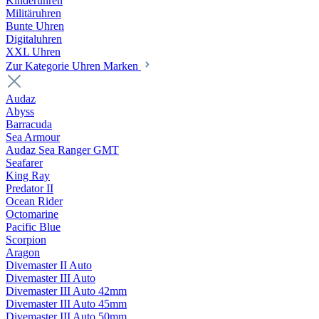
Kinderuhren
Militäruhren
Bunte Uhren
Digitaluhren
XXL Uhren
Zur Kategorie Uhren Marken
Audaz
Abyss
Barracuda
Sea Armour
Audaz Sea Ranger GMT
Seafarer
King Ray
Predator II
Ocean Rider
Octomarine
Pacific Blue
Scorpion
Aragon
Divemaster II Auto
Divemaster III Auto
Divemaster III Auto 42mm
Divemaster III Auto 45mm
Divemaster III Auto 50mm