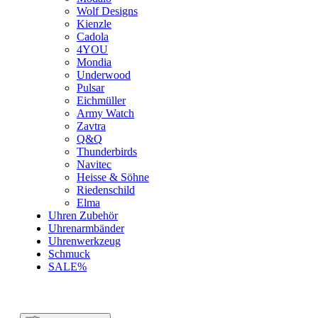
Wolf Designs
Kienzle
Cadola
4YOU
Mondia
Underwood
Pulsar
Eichmüller
Army Watch
Zavtra
Q&Q
Thunderbirds
Navitec
Heisse & Söhne
Riedenschild
Elma
Uhren Zubehör
Uhrenarmbänder
Uhrenwerkzeug
Schmuck
SALE%