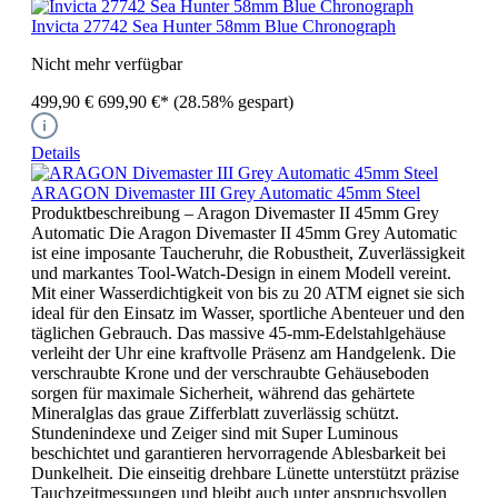
Invicta 27742 Sea Hunter 58mm Blue Chronograph
Nicht mehr verfügbar
499,90 €
699,90 €*
(28.58% gespart)
Details
ARAGON Divemaster III Grey Automatic 45mm Steel
Produktbeschreibung – Aragon Divemaster II 45mm Grey
Automatic Die Aragon Divemaster II 45mm Grey Automatic
ist eine imposante Taucheruhr, die Robustheit, Zuverlässigkeit
und markantes Tool-Watch-Design in einem Modell vereint.
Mit einer Wasserdichtigkeit von bis zu 20 ATM eignet sie sich
ideal für den Einsatz im Wasser, sportliche Abenteuer und den
täglichen Gebrauch. Das massive 45-mm-Edelstahlgehäuse
verleiht der Uhr eine kraftvolle Präsenz am Handgelenk. Die
verschraubte Krone und der verschraubte Gehäuseboden
sorgen für maximale Sicherheit, während das gehärtete
Mineralglas das graue Zifferblatt zuverlässig schützt.
Stundenindexe und Zeiger sind mit Super Luminous
beschichtet und garantieren hervorragende Ablesbarkeit bei
Dunkelheit. Die einseitig drehbare Lünette unterstützt präzise
Tauchzeitmessungen und bleibt auch unter anspruchsvollen