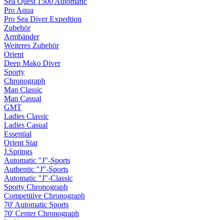
Sea Quest 1500 Automatic
Pro Aqua
Pro Sea Diver Expedtion
Zubehör
Armbänder
Weiteres Zubehör
Orient
Deep Mako Diver
Sporty
Chronograph
Man Classic
Man Casual
GMT
Ladies Classic
Ladies Casual
Essential
Orient Star
J.Springs
Automatic "J"-Sports
Authentic "J"-Sports
Automatic "J"-Classic
Sporty Chronograph
Competitive Chronograph
70' Automatic Sports
70' Center Chronograph