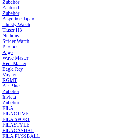
Zubehör
Android
Zubehör
Appetime Japan
Thirsty Watch
Traser H3
Nethuns
Strider Watch
Phoibos
Argo
Wave Master
Reef Master
Eagle Ray
Voyager
RGMT
Air Blue
Zubehör
Invicta
Zubehör
FILA
FILACTIVE
FILA SPORT
FILASTYLE
FILACASUAL
FILA FUSSBALL