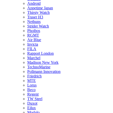
Android
Appetime Japan
Thirsty Watch
Traser H3
Nethuns
Strider Watch
Phoibos
RGMT
Air Blue
Invicta
FILA
Rapport London
Marchel
Madison New York
TechnoMarine
Pollmann Innovation
Friedrich
MTE
Lorus
Beco
Regent
TW Steel
Duxot
Eilux
Modalo