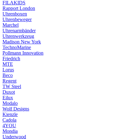
FILAKIDS
Rapport London
Uhrenboxen
Uhrenbeweger
Marchel
Uhrenarmbänder
Uhrenwerkzeug
Madison New York
TechnoMarine
Pollmann Innovation
Friedrich
MTE
Lorus
Beco
Regent
TW Steel
Duxot
Eilux
Modalo
Wolf Designs
Kienzle
Cadola
4YOU
Mondia
Underwood