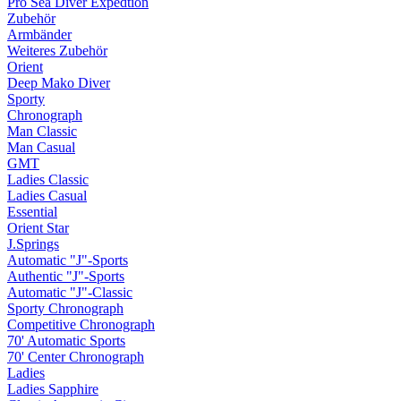
Pro Sea Diver Expedtion
Zubehör
Armbänder
Weiteres Zubehör
Orient
Deep Mako Diver
Sporty
Chronograph
Man Classic
Man Casual
GMT
Ladies Classic
Ladies Casual
Essential
Orient Star
J.Springs
Automatic "J"-Sports
Authentic "J"-Sports
Automatic "J"-Classic
Sporty Chronograph
Competitive Chronograph
70' Automatic Sports
70' Center Chronograph
Ladies
Ladies Sapphire