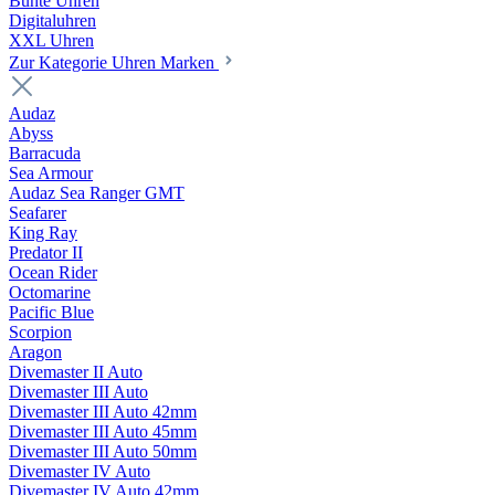
Bunte Uhren
Digitaluhren
XXL Uhren
Zur Kategorie Uhren Marken
Audaz
Abyss
Barracuda
Sea Armour
Audaz Sea Ranger GMT
Seafarer
King Ray
Predator II
Ocean Rider
Octomarine
Pacific Blue
Scorpion
Aragon
Divemaster II Auto
Divemaster III Auto
Divemaster III Auto 42mm
Divemaster III Auto 45mm
Divemaster III Auto 50mm
Divemaster IV Auto
Divemaster IV Auto 42mm