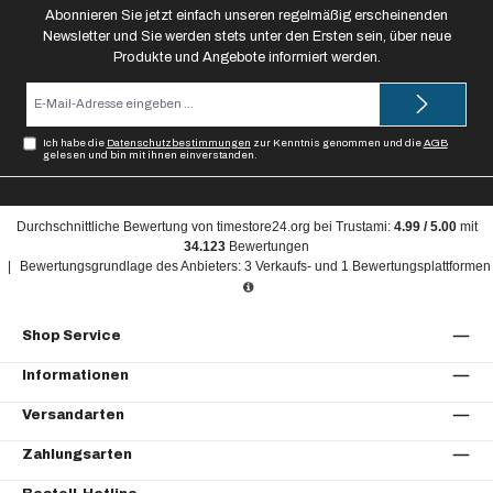
Abonnieren Sie jetzt einfach unseren regelmäßig erscheinenden
Newsletter und Sie werden stets unter den Ersten sein, über neue
Produkte und Angebote informiert werden.
E-
Mail-
Adresse*
Ich habe die
Datenschutzbestimmungen
zur Kenntnis genommen und die
AGB
gelesen und bin mit ihnen einverstanden.
Durchschnittliche Bewertung von
timestore24.org
bei Trustami:
4.99
/
5.00
mit
34.123
Bewertungen
|
Bewertungsgrundlage des Anbieters: 3 Verkaufs- und 1 Bewertungsplattformen
Shop Service
Informationen
Versandarten
Zahlungsarten