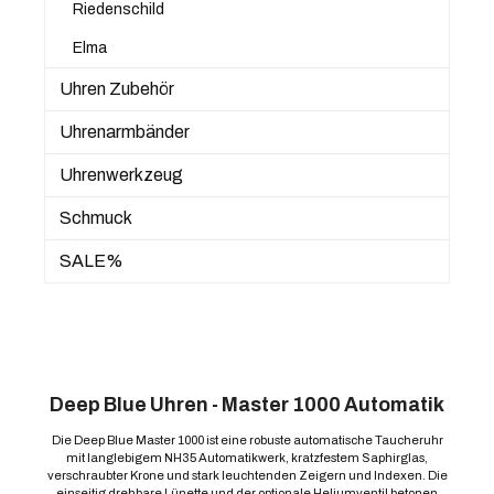
Riedenschild
Elma
Uhren Zubehör
Uhrenarmbänder
Uhrenwerkzeug
Schmuck
SALE%
Deep Blue Uhren - Master 1000 Automatik
Die Deep Blue Master 1000 ist eine robuste automatische Taucheruhr
mit langlebigem NH35 Automatikwerk, kratzfestem Saphirglas,
verschraubter Krone und stark leuchtenden Zeigern und Indexen. Die
einseitig drehbare Lünette und der optionale Heliumventil betonen