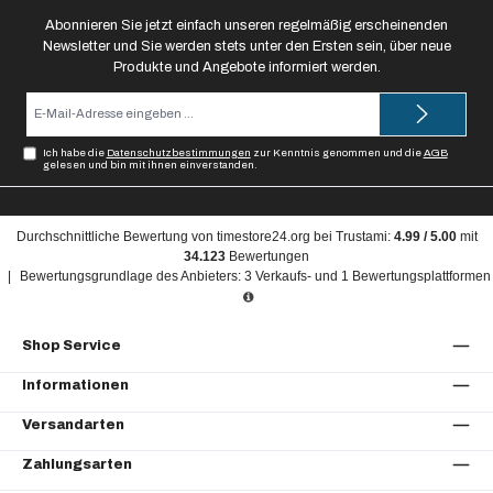
Abonnieren Sie jetzt einfach unseren regelmäßig erscheinenden
Newsletter und Sie werden stets unter den Ersten sein, über neue
Produkte und Angebote informiert werden.
E-
Mail-
Adresse*
Ich habe die
Datenschutzbestimmungen
zur Kenntnis genommen und die
AGB
gelesen und bin mit ihnen einverstanden.
Durchschnittliche Bewertung von
timestore24.org
bei Trustami:
4.99
/
5.00
mit
34.123
Bewertungen
|
Bewertungsgrundlage des Anbieters: 3 Verkaufs- und 1 Bewertungsplattformen
Shop Service
Informationen
Versandarten
Zahlungsarten