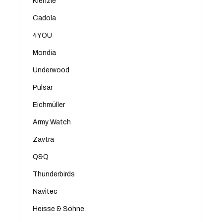
Kienzle
Cadola
4YOU
Mondia
Underwood
Pulsar
Eichmüller
Army Watch
Zavtra
Q&Q
Thunderbirds
Navitec
Heisse & Söhne