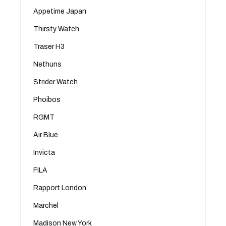
Appetime Japan
Thirsty Watch
Traser H3
Nethuns
Strider Watch
Phoibos
RGMT
Air Blue
Invicta
FILA
Rapport London
Marchel
Madison New York