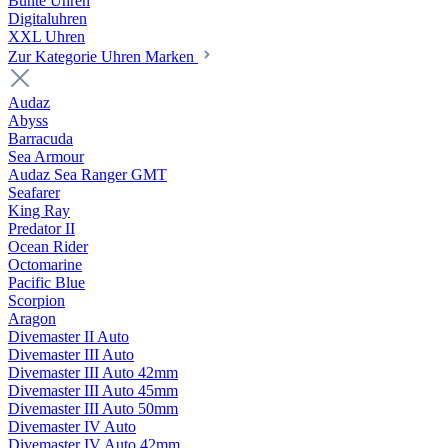
Bunte Uhren
Digitaluhren
XXL Uhren
Zur Kategorie Uhren Marken
Audaz
Abyss
Barracuda
Sea Armour
Audaz Sea Ranger GMT
Seafarer
King Ray
Predator II
Ocean Rider
Octomarine
Pacific Blue
Scorpion
Aragon
Divemaster II Auto
Divemaster III Auto
Divemaster III Auto 42mm
Divemaster III Auto 45mm
Divemaster III Auto 50mm
Divemaster IV Auto
Divemaster IV Auto 42mm