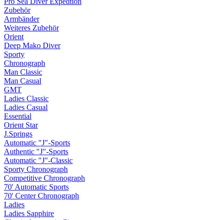
Pro Sea Diver Expedtion
Zubehör
Armbänder
Weiteres Zubehör
Orient
Deep Mako Diver
Sporty
Chronograph
Man Classic
Man Casual
GMT
Ladies Classic
Ladies Casual
Essential
Orient Star
J.Springs
Automatic "J"-Sports
Authentic "J"-Sports
Automatic "J"-Classic
Sporty Chronograph
Competitive Chronograph
70' Automatic Sports
70' Center Chronograph
Ladies
Ladies Sapphire