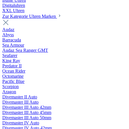
Bunte Uhren
Digitaluhren
XXL Uhren
Zur Kategorie Uhren Marken
Audaz
Abyss
Barracuda
Sea Armour
Audaz Sea Ranger GMT
Seafarer
King Ray
Predator II
Ocean Rider
Octomarine
Pacific Blue
Scorpion
Aragon
Divemaster II Auto
Divemaster III Auto
Divemaster III Auto 42mm
Divemaster III Auto 45mm
Divemaster III Auto 50mm
Divemaster IV Auto
Divemaster IV Auto 42mm