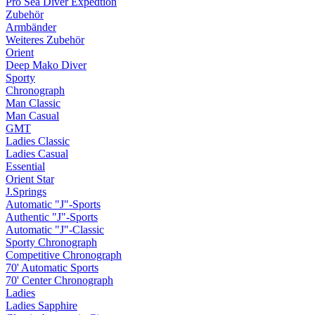
Pro Sea Diver Expedtion
Zubehör
Armbänder
Weiteres Zubehör
Orient
Deep Mako Diver
Sporty
Chronograph
Man Classic
Man Casual
GMT
Ladies Classic
Ladies Casual
Essential
Orient Star
J.Springs
Automatic "J"-Sports
Authentic "J"-Sports
Automatic "J"-Classic
Sporty Chronograph
Competitive Chronograph
70' Automatic Sports
70' Center Chronograph
Ladies
Ladies Sapphire