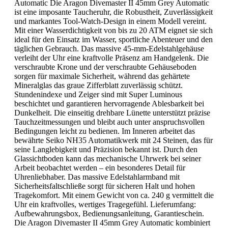
Automatic Die Aragon Divemaster II 45mm Grey Automatic
ist eine imposante Taucheruhr, die Robustheit, Zuverlässigkeit
und markantes Tool-Watch-Design in einem Modell vereint.
Mit einer Wasserdichtigkeit von bis zu 20 ATM eignet sie sich
ideal für den Einsatz im Wasser, sportliche Abenteuer und den
täglichen Gebrauch. Das massive 45-mm-Edelstahlgehäuse
verleiht der Uhr eine kraftvolle Präsenz am Handgelenk. Die
verschraubte Krone und der verschraubte Gehäuseboden
sorgen für maximale Sicherheit, während das gehärtete
Mineralglas das graue Zifferblatt zuverlässig schützt.
Stundenindexe und Zeiger sind mit Super Luminous
beschichtet und garantieren hervorragende Ablesbarkeit bei
Dunkelheit. Die einseitig drehbare Lünette unterstützt präzise
Tauchzeitmessungen und bleibt auch unter anspruchsvollen
Bedingungen leicht zu bedienen. Im Inneren arbeitet das
bewährte Seiko NH35 Automatikwerk mit 24 Steinen, das für
seine Langlebigkeit und Präzision bekannt ist. Durch den
Glassichtboden kann das mechanische Uhrwerk bei seiner
Arbeit beobachtet werden – ein besonderes Detail für
Uhrenliebhaber. Das massive Edelstahlarmband mit
Sicherheitsfaltschließe sorgt für sicheren Halt und hohen
Tragekomfort. Mit einem Gewicht von ca. 240 g vermittelt die
Uhr ein kraftvolles, wertiges Tragegefühl. Lieferumfang:
Aufbewahrungsbox, Bedienungsanleitung, Garantieschein.
Die Aragon Divemaster II 45mm Grey Automatic kombiniert