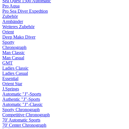
Sea Quest 1500 Automatic
Pro Aqua
Pro Sea Diver Expedtion
Zubehör
Armbänder
Weiteres Zubehör
Orient
Deep Mako Diver
Sporty
Chronograph
Man Classic
Man Casual
GMT
Ladies Classic
Ladies Casual
Essential
Orient Star
J.Springs
Automatic "J"-Sports
Authentic "J"-Sports
Automatic "J"-Classic
Sporty Chronograph
Competitive Chronograph
70' Automatic Sports
70' Center Chronograph