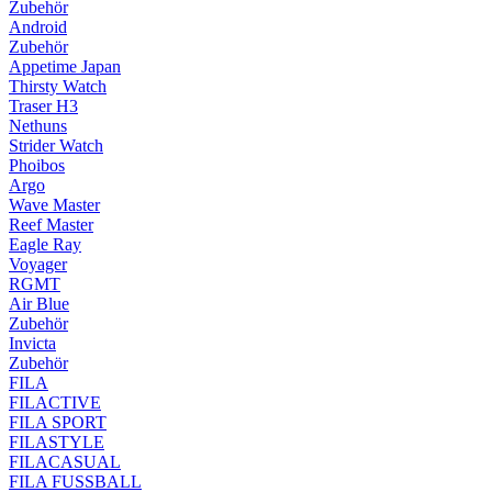
Zubehör
Android
Zubehör
Appetime Japan
Thirsty Watch
Traser H3
Nethuns
Strider Watch
Phoibos
Argo
Wave Master
Reef Master
Eagle Ray
Voyager
RGMT
Air Blue
Zubehör
Invicta
Zubehör
FILA
FILACTIVE
FILA SPORT
FILASTYLE
FILACASUAL
FILA FUSSBALL