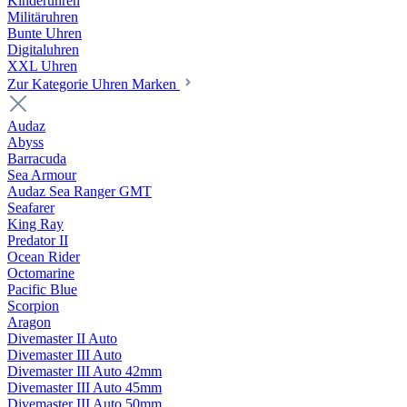
Kinderuhren
Militäruhren
Bunte Uhren
Digitaluhren
XXL Uhren
Zur Kategorie Uhren Marken
Audaz
Abyss
Barracuda
Sea Armour
Audaz Sea Ranger GMT
Seafarer
King Ray
Predator II
Ocean Rider
Octomarine
Pacific Blue
Scorpion
Aragon
Divemaster II Auto
Divemaster III Auto
Divemaster III Auto 42mm
Divemaster III Auto 45mm
Divemaster III Auto 50mm