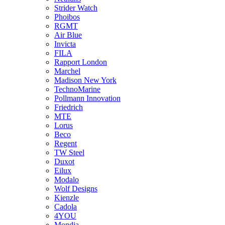
Strider Watch
Phoibos
RGMT
Air Blue
Invicta
FILA
Rapport London
Marchel
Madison New York
TechnoMarine
Pollmann Innovation
Friedrich
MTE
Lorus
Beco
Regent
TW Steel
Duxot
Eilux
Modalo
Wolf Designs
Kienzle
Cadola
4YOU
Mondia