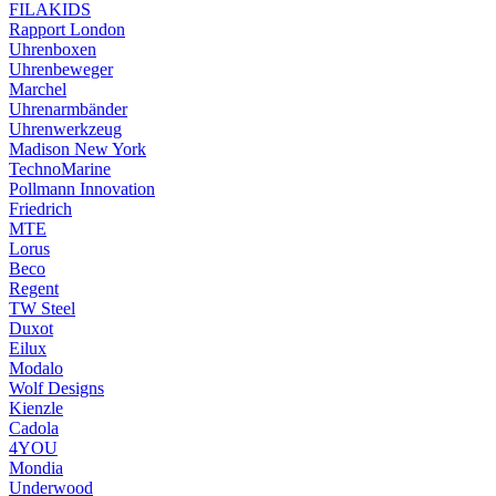
FILAKIDS
Rapport London
Uhrenboxen
Uhrenbeweger
Marchel
Uhrenarmbänder
Uhrenwerkzeug
Madison New York
TechnoMarine
Pollmann Innovation
Friedrich
MTE
Lorus
Beco
Regent
TW Steel
Duxot
Eilux
Modalo
Wolf Designs
Kienzle
Cadola
4YOU
Mondia
Underwood