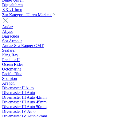
Bunte Uhren
Digitaluhren
XXL Uhren
Zur Kategorie Uhren Marken
Audaz
Abyss
Barracuda
Sea Armour
Audaz Sea Ranger GMT
Seafarer
King Ray
Predator II
Ocean Rider
Octomarine
Pacific Blue
Scorpion
Aragon
Divemaster II Auto
Divemaster III Auto
Divemaster III Auto 42mm
Divemaster III Auto 45mm
Divemaster III Auto 50mm
Divemaster IV Auto
Divemaster IV Auto 42mm