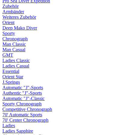
Pro Sea Diver Expedtion
Zubehör
Armbänder
Weiteres Zubehör
Orient
Deep Mako Diver
Sporty
Chronograph
Man Classic
Man Casual
GMT
Ladies Classic
Ladies Casual
Essential
Orient Star
J.Springs
Automatic "J"-Sports
Authentic "J"-Sports
Automatic "J"-Classic
Sporty Chronograph
Competitive Chronograph
70' Automatic Sports
70' Center Chronograph
Ladies
Ladies Sapphire