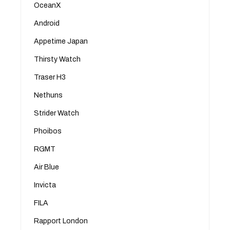
OceanX
Android
Appetime Japan
Thirsty Watch
Traser H3
Nethuns
Strider Watch
Phoibos
RGMT
Air Blue
Invicta
FILA
Rapport London