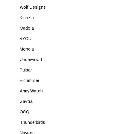
Wolf Designs
Kienzle
Cadola
4YOU
Mondia
Underwood
Pulsar
Eichmüller
Army Watch
Zavtra
Q&Q
Thunderbirds
Navitec