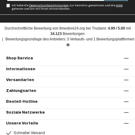
Ich habe die
Datenschutzbestimmungen
zur Kenntnis genommen und die
AGB
gelesen und bin mit ihnen einverstanden.
Durchschnittliche Bewertung von
timestore24.org
bei Trustami:
4.99
/
5.00
mit
34.123
Bewertungen
|
Bewertungsgrundlage des Anbieters: 3 Verkaufs- und 1 Bewertungsplattformen
Shop Service
Informationen
Versandarten
Zahlungsarten
Bestell-Hotline
Soziale Netzwerke
Unsere Vorteile
Schneller Versand