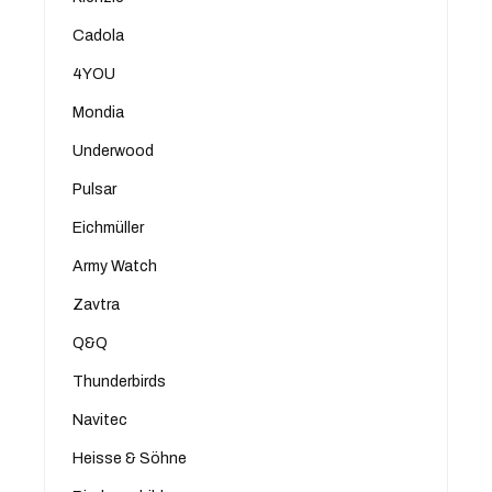
Cadola
4YOU
Mondia
Underwood
Pulsar
Eichmüller
Army Watch
Zavtra
Q&Q
Thunderbirds
Navitec
Heisse & Söhne