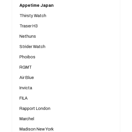
Appetime Japan
Thirsty Watch
Traser H3
Nethuns
Strider Watch
Phoibos
RGMT
Air Blue
Invicta
FILA
Rapport London
Marchel
Madison New York