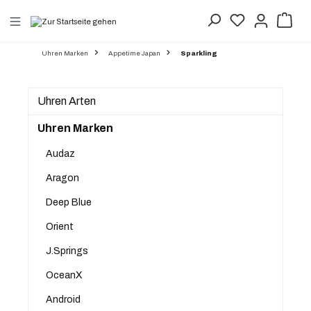
alt springen
Uhren Marken
Appetime Japan
Sparkling
Uhren Arten
Uhren Marken
Audaz
Aragon
Deep Blue
Orient
J.Springs
OceanX
Android