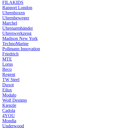
FILAKIDS
Rapport London
Uhrenboxen
Uhrenbeweger
Marchel
Uhrenarmbänder
Uhrenwerkzeug
Madison New York
TechnoMarine
Pollmann Innovation
Friedrich
MTE
Lorus
Beco
Regent
TW Steel
Duxot
Eilux
Modalo
Wolf Designs
Kienzle
Cadola
4YOU
Mondia
Underwood