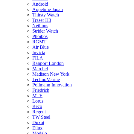
Android
Appetime Japan
Thirsty Watch
Traser H3
Nethuns
Strider Watch
Phoibos
RGMT
Air Blue
Invicta
FILA
Rapport London
Marchel
Madison New York
TechnoMarine
Pollmann Innovation
Friedrich
MTE
Lorus
Beco
Regent
TW Steel
Duxot
Eilux
Modalo