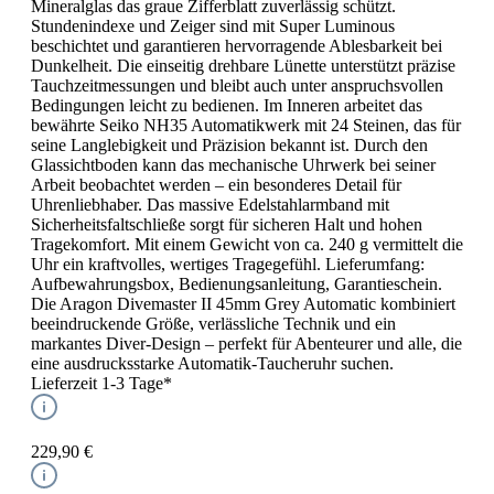
Mineralglas das graue Zifferblatt zuverlässig schützt.
Stundenindexe und Zeiger sind mit Super Luminous
beschichtet und garantieren hervorragende Ablesbarkeit bei
Dunkelheit. Die einseitig drehbare Lünette unterstützt präzise
Tauchzeitmessungen und bleibt auch unter anspruchsvollen
Bedingungen leicht zu bedienen. Im Inneren arbeitet das
bewährte Seiko NH35 Automatikwerk mit 24 Steinen, das für
seine Langlebigkeit und Präzision bekannt ist. Durch den
Glassichtboden kann das mechanische Uhrwerk bei seiner
Arbeit beobachtet werden – ein besonderes Detail für
Uhrenliebhaber. Das massive Edelstahlarmband mit
Sicherheitsfaltschließe sorgt für sicheren Halt und hohen
Tragekomfort. Mit einem Gewicht von ca. 240 g vermittelt die
Uhr ein kraftvolles, wertiges Tragegefühl. Lieferumfang:
Aufbewahrungsbox, Bedienungsanleitung, Garantieschein.
Die Aragon Divemaster II 45mm Grey Automatic kombiniert
beeindruckende Größe, verlässliche Technik und ein
markantes Diver-Design – perfekt für Abenteurer und alle, die
eine ausdrucksstarke Automatik-Taucheruhr suchen.
Lieferzeit 1-3 Tage*
229,90 €