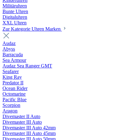
Kinderuhren
Militäruhren
Bunte Uhren
Digitaluhren
XXL Uhren
Zur Kategorie Uhren Marken
Audaz
Abyss
Barracuda
Sea Armour
Audaz Sea Ranger GMT
Seafarer
King Ray
Predator II
Ocean Rider
Octomarine
Pacific Blue
Scorpion
Aragon
Divemaster II Auto
Divemaster III Auto
Divemaster III Auto 42mm
Divemaster III Auto 45mm
Divemaster III Auto 50mm