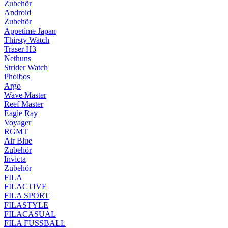
Zubehör
Android
Zubehör
Appetime Japan
Thirsty Watch
Traser H3
Nethuns
Strider Watch
Phoibos
Argo
Wave Master
Reef Master
Eagle Ray
Voyager
RGMT
Air Blue
Zubehör
Invicta
Zubehör
FILA
FILACTIVE
FILA SPORT
FILASTYLE
FILACASUAL
FILA FUSSBALL