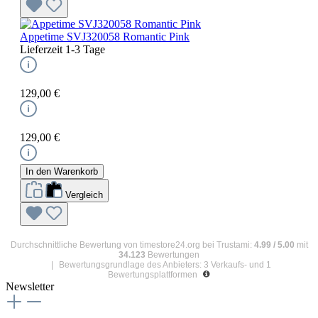
Appetime SVJ320058 Romantic Pink
Lieferzeit 1-3 Tage
129,00 €
129,00 €
In den Warenkorb
Vergleich
Durchschnittliche Bewertung von
timestore24.org
bei Trustami:
4.99
/
5.00
mit
34.123
Bewertungen
|
Bewertungsgrundlage des Anbieters: 3 Verkaufs- und 1
Bewertungsplattformen
Newsletter