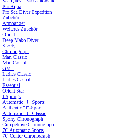
Sea Quest 1500 Automatic
Pro Aqua
Pro Sea Diver Expedtion
Zubehör
Armbänder
Weiteres Zubehör
Orient
Deep Mako Diver
Sporty
Chronograph
Man Classic
Man Casual
GMT
Ladies Classic
Ladies Casual
Essential
Orient Star
J.Springs
Automatic "J"-Sports
Authentic "J"-Sports
Automatic "J"-Classic
Sporty Chronograph
Competitive Chronograph
70' Automatic Sports
70' Center Chronograph