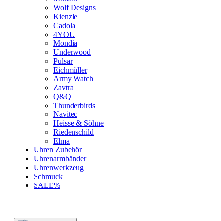
Wolf Designs
Kienzle
Cadola
4YOU
Mondia
Underwood
Pulsar
Eichmüller
Army Watch
Zavtra
Q&Q
Thunderbirds
Navitec
Heisse & Söhne
Riedenschild
Elma
Uhren Zubehör
Uhrenarmbänder
Uhrenwerkzeug
Schmuck
SALE%