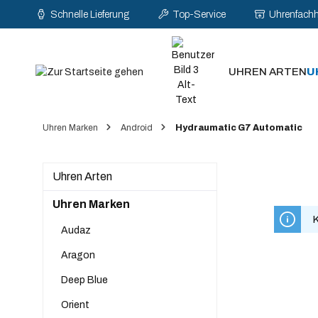
Schnelle Lieferung
Top-Service
Uhrenfach
pringen
Zur Hauptnavigation springen
UHREN ARTEN
U
Uhren Marken
Android
Hydraumatic G7 Automatic
Uhren Arten
Uhren Marken
K
Audaz
Aragon
Deep Blue
Orient