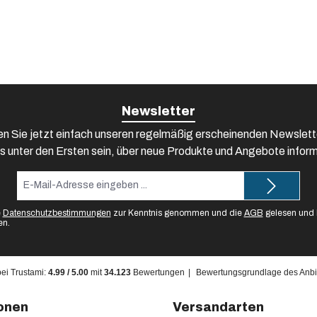
Newsletter
n Sie jetzt einfach unseren regelmäßig erscheinenden Newslett
s unter den Ersten sein, über neue Produkte und Angebote inform
E-
Mail-
Adresse*
e
Datenschutzbestimmungen
zur Kenntnis genommen und die
AGB
gelesen und b
en.
bei Trustami:
4.99
/
5.00
mit
34.123
Bewertungen
|
Bewertungsgrundlage des Anbie
onen
Versandarten