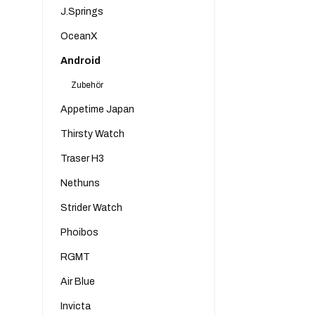
J.Springs
OceanX
Android
Zubehör
Appetime Japan
Thirsty Watch
Traser H3
Nethuns
Strider Watch
Phoibos
RGMT
Air Blue
Invicta