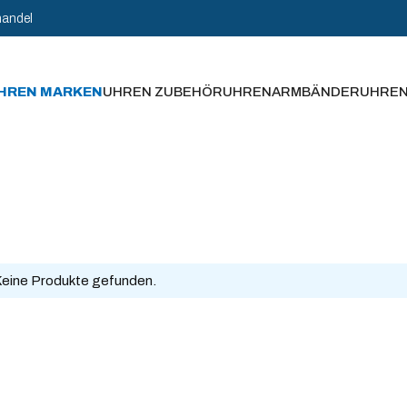
handel
HREN MARKEN
UHREN ZUBEHÖR
UHRENARMBÄNDER
UHRE
eine Produkte gefunden.