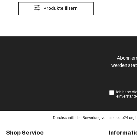
Produkte filtern
Abonniere
werden stet
Ich habe di
einverstand
Durchschnittliche Bewertung von
timestore24.org
Shop Service
Informati