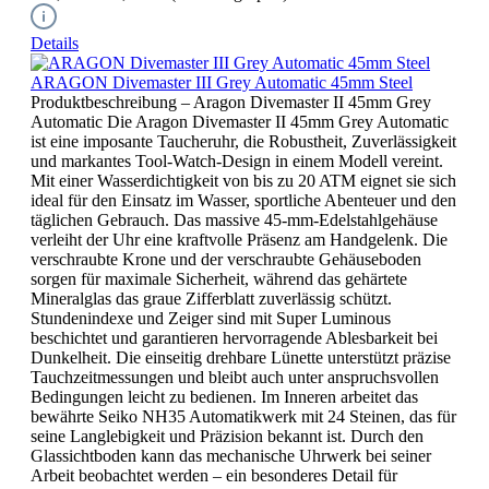
Details
ARAGON Divemaster III Grey Automatic 45mm Steel
Produktbeschreibung – Aragon Divemaster II 45mm Grey
Automatic Die Aragon Divemaster II 45mm Grey Automatic
ist eine imposante Taucheruhr, die Robustheit, Zuverlässigkeit
und markantes Tool-Watch-Design in einem Modell vereint.
Mit einer Wasserdichtigkeit von bis zu 20 ATM eignet sie sich
ideal für den Einsatz im Wasser, sportliche Abenteuer und den
täglichen Gebrauch. Das massive 45-mm-Edelstahlgehäuse
verleiht der Uhr eine kraftvolle Präsenz am Handgelenk. Die
verschraubte Krone und der verschraubte Gehäuseboden
sorgen für maximale Sicherheit, während das gehärtete
Mineralglas das graue Zifferblatt zuverlässig schützt.
Stundenindexe und Zeiger sind mit Super Luminous
beschichtet und garantieren hervorragende Ablesbarkeit bei
Dunkelheit. Die einseitig drehbare Lünette unterstützt präzise
Tauchzeitmessungen und bleibt auch unter anspruchsvollen
Bedingungen leicht zu bedienen. Im Inneren arbeitet das
bewährte Seiko NH35 Automatikwerk mit 24 Steinen, das für
seine Langlebigkeit und Präzision bekannt ist. Durch den
Glassichtboden kann das mechanische Uhrwerk bei seiner
Arbeit beobachtet werden – ein besonderes Detail für