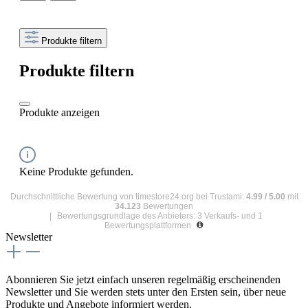
Produkte filtern
Produkte filtern
Produkte anzeigen
Keine Produkte gefunden.
Durchschnittliche Bewertung von
timestore24.org
bei Trustami:
4.99
/
5.00
mit
34.123
Bewertungen
|
Bewertungsgrundlage des Anbieters: 3 Verkaufs- und 1
Bewertungsplattformen
Newsletter
Abonnieren Sie jetzt einfach unseren regelmäßig erscheinenden
Newsletter und Sie werden stets unter den Ersten sein, über neue
Produkte und Angebote informiert werden.