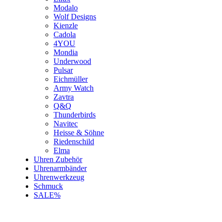
Modalo
Wolf Designs
Kienzle
Cadola
4YOU
Mondia
Underwood
Pulsar
Eichmüller
Army Watch
Zavtra
Q&Q
Thunderbirds
Navitec
Heisse & Söhne
Riedenschild
Elma
Uhren Zubehör
Uhrenarmbänder
Uhrenwerkzeug
Schmuck
SALE%