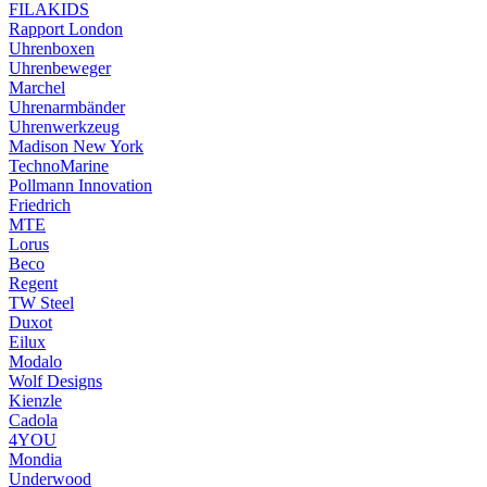
FILAKIDS
Rapport London
Uhrenboxen
Uhrenbeweger
Marchel
Uhrenarmbänder
Uhrenwerkzeug
Madison New York
TechnoMarine
Pollmann Innovation
Friedrich
MTE
Lorus
Beco
Regent
TW Steel
Duxot
Eilux
Modalo
Wolf Designs
Kienzle
Cadola
4YOU
Mondia
Underwood