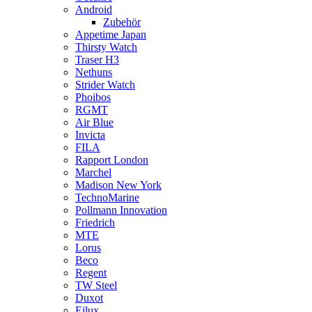
Android
Zubehör
Appetime Japan
Thirsty Watch
Traser H3
Nethuns
Strider Watch
Phoibos
RGMT
Air Blue
Invicta
FILA
Rapport London
Marchel
Madison New York
TechnoMarine
Pollmann Innovation
Friedrich
MTE
Lorus
Beco
Regent
TW Steel
Duxot
Eilux