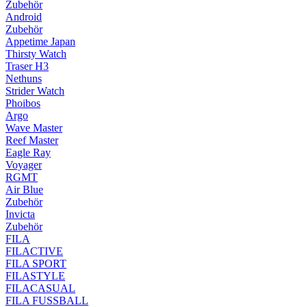
Zubehör
Android
Zubehör
Appetime Japan
Thirsty Watch
Traser H3
Nethuns
Strider Watch
Phoibos
Argo
Wave Master
Reef Master
Eagle Ray
Voyager
RGMT
Air Blue
Zubehör
Invicta
Zubehör
FILA
FILACTIVE
FILA SPORT
FILASTYLE
FILACASUAL
FILA FUSSBALL