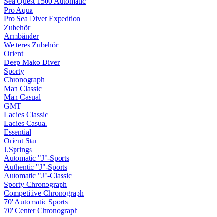
Sea Quest 1500 Automatic
Pro Aqua
Pro Sea Diver Expedtion
Zubehör
Armbänder
Weiteres Zubehör
Orient
Deep Mako Diver
Sporty
Chronograph
Man Classic
Man Casual
GMT
Ladies Classic
Ladies Casual
Essential
Orient Star
J.Springs
Automatic "J"-Sports
Authentic "J"-Sports
Automatic "J"-Classic
Sporty Chronograph
Competitive Chronograph
70' Automatic Sports
70' Center Chronograph