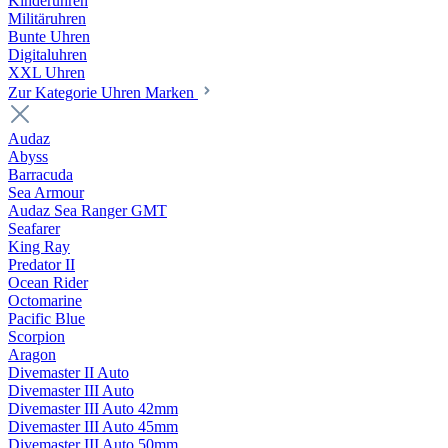
Kinderuhren
Militäruhren
Bunte Uhren
Digitaluhren
XXL Uhren
Zur Kategorie Uhren Marken
Audaz
Abyss
Barracuda
Sea Armour
Audaz Sea Ranger GMT
Seafarer
King Ray
Predator II
Ocean Rider
Octomarine
Pacific Blue
Scorpion
Aragon
Divemaster II Auto
Divemaster III Auto
Divemaster III Auto 42mm
Divemaster III Auto 45mm
Divemaster III Auto 50mm