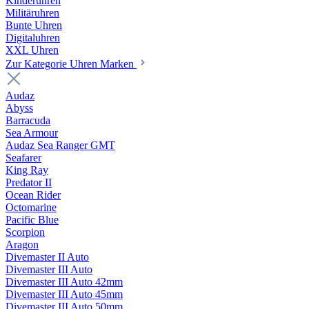
Kinderuhren
Militäruhren
Bunte Uhren
Digitaluhren
XXL Uhren
Zur Kategorie Uhren Marken
Audaz
Abyss
Barracuda
Sea Armour
Audaz Sea Ranger GMT
Seafarer
King Ray
Predator II
Ocean Rider
Octomarine
Pacific Blue
Scorpion
Aragon
Divemaster II Auto
Divemaster III Auto
Divemaster III Auto 42mm
Divemaster III Auto 45mm
Divemaster III Auto 50mm