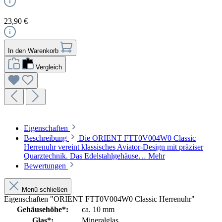
23,90 €
In den Warenkorb
Vergleich
Eigenschaften
Beschreibung
Die ORIENT FTT0V004W0 Classic
Herrenuhr vereint klassisches Aviator-Design mit präziser
Quarztechnik. Das Edelstahlgehäuse…
Mehr
Bewertungen
Menü schließen
Eigenschaften "ORIENT FTT0V004W0 Classic Herrenuhr"
Gehäusehöhe*:
ca. 10 mm
Glas*:
Mineralglas