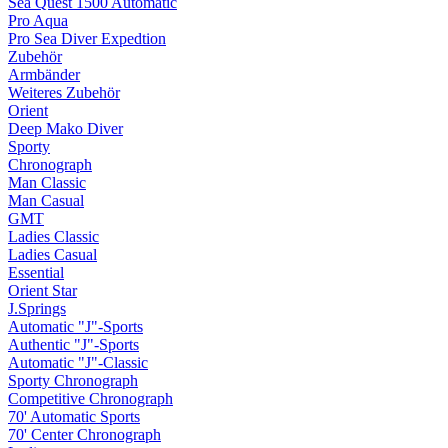
Sea Quest 1500 Automatic
Pro Aqua
Pro Sea Diver Expedtion
Zubehör
Armbänder
Weiteres Zubehör
Orient
Deep Mako Diver
Sporty
Chronograph
Man Classic
Man Casual
GMT
Ladies Classic
Ladies Casual
Essential
Orient Star
J.Springs
Automatic "J"-Sports
Authentic "J"-Sports
Automatic "J"-Classic
Sporty Chronograph
Competitive Chronograph
70' Automatic Sports
70' Center Chronograph