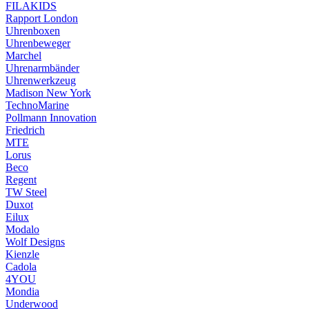
FILAKIDS
Rapport London
Uhrenboxen
Uhrenbeweger
Marchel
Uhrenarmbänder
Uhrenwerkzeug
Madison New York
TechnoMarine
Pollmann Innovation
Friedrich
MTE
Lorus
Beco
Regent
TW Steel
Duxot
Eilux
Modalo
Wolf Designs
Kienzle
Cadola
4YOU
Mondia
Underwood