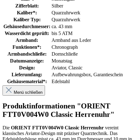
Zifferblatt:
Silber
Kaliber*:
Quarzuhrwerk
Kaliber Typ:
Quarzuhrwerk
Gehäusedurchmesser:
ca. 43 mm
Wasserdicht geprüft:
bis 5 ATM
Armband:
Armband aus Leder
Funktionen*:
Chronograph
Armbandschließe:
Dornschließe
Datumsanzeige:
Monatstag
Design:
Aviator
, Classic
Lieferumfang:
Aufbewahrungsbox
, Garantieschein
Gehäusematerial*:
Edelstahl
Menü schließen
Produktinformationen "ORIENT
FTT0V004W0 Classic Herrenuhr"
Die
ORIENT FTT0V004W0 Classic Herrenuhr
vereint
klassisches Aviator-Design mit präziser Quarztechnik. Das
Edelstahlgehäuse misst ca. 43 mm im Durchmesser und 10 mm in