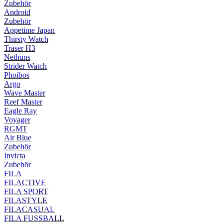
Zubehör
Android
Zubehör
Appetime Japan
Thirsty Watch
Traser H3
Nethuns
Strider Watch
Phoibos
Argo
Wave Master
Reef Master
Eagle Ray
Voyager
RGMT
Air Blue
Zubehör
Invicta
Zubehör
FILA
FILACTIVE
FILA SPORT
FILASTYLE
FILACASUAL
FILA FUSSBALL