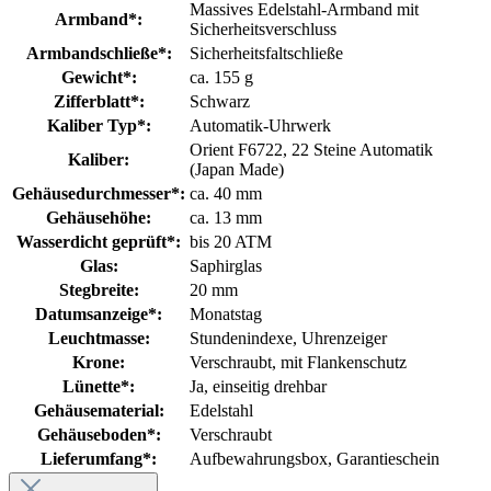
Massives Edelstahl-Armband mit
Armband*:
Sicherheitsverschluss
Armbandschließe*:
Sicherheitsfaltschließe
Gewicht*:
ca. 155 g
Zifferblatt*:
Schwarz
Kaliber Typ*:
Automatik-Uhrwerk
Orient F6722, 22 Steine Automatik
Kaliber:
(Japan Made)
Gehäusedurchmesser*:
ca. 40 mm
Gehäusehöhe:
ca. 13 mm
Wasserdicht geprüft*:
bis 20 ATM
Glas:
Saphirglas
Stegbreite:
20 mm
Datumsanzeige*:
Monatstag
Leuchtmasse:
Stundenindexe
, Uhrenzeiger
Krone:
Verschraubt
, mit Flankenschutz
Lünette*:
Ja, einseitig drehbar
Gehäusematerial:
Edelstahl
Gehäuseboden*:
Verschraubt
Lieferumfang*:
Aufbewahrungsbox
, Garantieschein