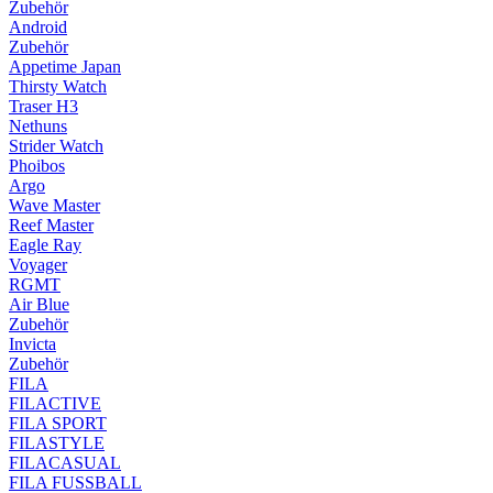
Zubehör
Android
Zubehör
Appetime Japan
Thirsty Watch
Traser H3
Nethuns
Strider Watch
Phoibos
Argo
Wave Master
Reef Master
Eagle Ray
Voyager
RGMT
Air Blue
Zubehör
Invicta
Zubehör
FILA
FILACTIVE
FILA SPORT
FILASTYLE
FILACASUAL
FILA FUSSBALL