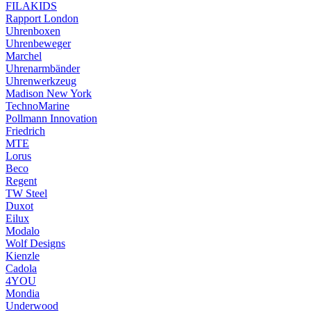
FILAKIDS
Rapport London
Uhrenboxen
Uhrenbeweger
Marchel
Uhrenarmbänder
Uhrenwerkzeug
Madison New York
TechnoMarine
Pollmann Innovation
Friedrich
MTE
Lorus
Beco
Regent
TW Steel
Duxot
Eilux
Modalo
Wolf Designs
Kienzle
Cadola
4YOU
Mondia
Underwood