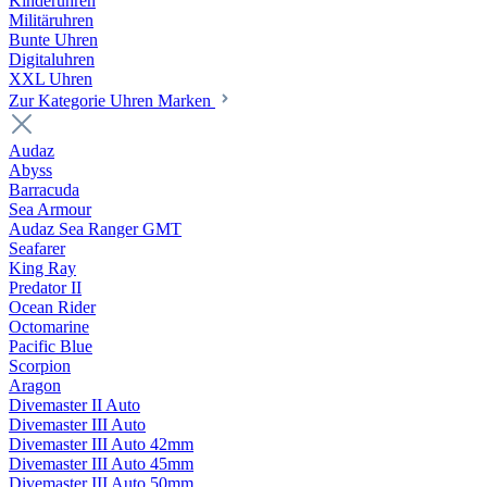
Kinderuhren
Militäruhren
Bunte Uhren
Digitaluhren
XXL Uhren
Zur Kategorie Uhren Marken
Audaz
Abyss
Barracuda
Sea Armour
Audaz Sea Ranger GMT
Seafarer
King Ray
Predator II
Ocean Rider
Octomarine
Pacific Blue
Scorpion
Aragon
Divemaster II Auto
Divemaster III Auto
Divemaster III Auto 42mm
Divemaster III Auto 45mm
Divemaster III Auto 50mm