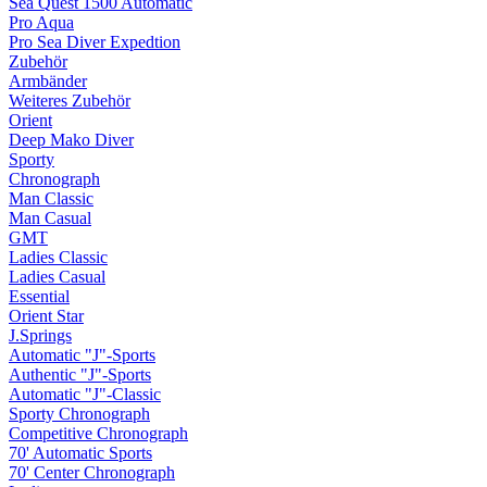
Sea Quest 1500 Automatic
Pro Aqua
Pro Sea Diver Expedtion
Zubehör
Armbänder
Weiteres Zubehör
Orient
Deep Mako Diver
Sporty
Chronograph
Man Classic
Man Casual
GMT
Ladies Classic
Ladies Casual
Essential
Orient Star
J.Springs
Automatic "J"-Sports
Authentic "J"-Sports
Automatic "J"-Classic
Sporty Chronograph
Competitive Chronograph
70' Automatic Sports
70' Center Chronograph