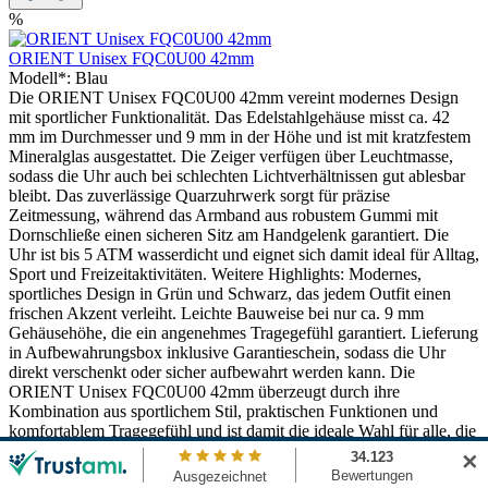
%
ORIENT Unisex FQC0U00 42mm
Modell*:
Blau
Die ORIENT Unisex FQC0U00 42mm vereint modernes Design
mit sportlicher Funktionalität. Das Edelstahlgehäuse misst ca. 42
mm im Durchmesser und 9 mm in der Höhe und ist mit kratzfestem
Mineralglas ausgestattet. Die Zeiger verfügen über Leuchtmasse,
sodass die Uhr auch bei schlechten Lichtverhältnissen gut ablesbar
bleibt. Das zuverlässige Quarzuhrwerk sorgt für präzise
Zeitmessung, während das Armband aus robustem Gummi mit
Dornschließe einen sicheren Sitz am Handgelenk garantiert. Die
Uhr ist bis 5 ATM wasserdicht und eignet sich damit ideal für Alltag,
Sport und Freizeitaktivitäten. Weitere Highlights: Modernes,
sportliches Design in Grün und Schwarz, das jedem Outfit einen
frischen Akzent verleiht. Leichte Bauweise bei nur ca. 9 mm
Gehäusehöhe, die ein angenehmes Tragegefühl garantiert. Lieferung
in Aufbewahrungsbox inklusive Garantieschein, sodass die Uhr
direkt verschenkt oder sicher aufbewahrt werden kann. Die
ORIENT Unisex FQC0U00 42mm überzeugt durch ihre
Kombination aus sportlichem Stil, praktischen Funktionen und
komfortablem Tragegefühl und ist damit die ideale Wahl für alle, die
eine zuverlässige und moderne Uhr suchen.
✕
Lieferzeit 1-3 Tage