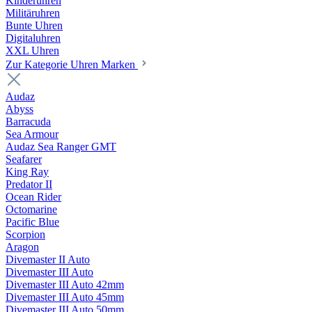
Kinderuhren
Militäruhren
Bunte Uhren
Digitaluhren
XXL Uhren
Zur Kategorie Uhren Marken
Audaz
Abyss
Barracuda
Sea Armour
Audaz Sea Ranger GMT
Seafarer
King Ray
Predator II
Ocean Rider
Octomarine
Pacific Blue
Scorpion
Aragon
Divemaster II Auto
Divemaster III Auto
Divemaster III Auto 42mm
Divemaster III Auto 45mm
Divemaster III Auto 50mm