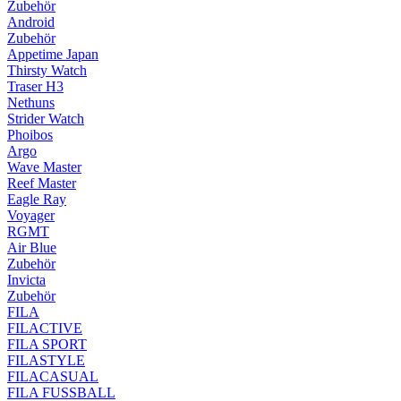
Zubehör
Android
Zubehör
Appetime Japan
Thirsty Watch
Traser H3
Nethuns
Strider Watch
Phoibos
Argo
Wave Master
Reef Master
Eagle Ray
Voyager
RGMT
Air Blue
Zubehör
Invicta
Zubehör
FILA
FILACTIVE
FILA SPORT
FILASTYLE
FILACASUAL
FILA FUSSBALL