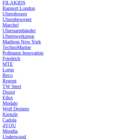
FILAKIDS
Rapport London
Uhrenboxen
Uhrenbeweger
Marchel
Uhrenarmbänder
Uhrenwerkzeug
Madison New York
TechnoMarine
Pollmann Innovation
Friedrich
MTE
Lorus
Beco
Regent
TW Steel
Duxot
Eilux
Modalo
Wolf Designs
Kienzle
Cadola
4YOU
Mondia
Underwood