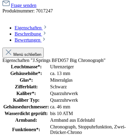
Frage senden
Produktnummer:
7017247
Eigenschaften
Beschreibung
Bewertungen
Menü schließen
Eigenschaften "J.Springs BFD057 Big Chronograph"
Leuchtmasse*:
Uhrenzeiger
Gehäusehöhe*:
ca. 13 mm
Glas*:
Mineralglas
Zifferblatt:
Schwarz
Kaliber*:
Quarzuhrwerk
Kaliber Typ:
Quarzuhrwerk
Gehäusedurchmesser:
ca. 46 mm
Wasserdicht geprüft:
bis 10 ATM
Armband:
Armband aus Edelstahl
Chronograph
, Stoppuhrfunktion
, Zwei-
Funktionen*:
Drücker-Chrono