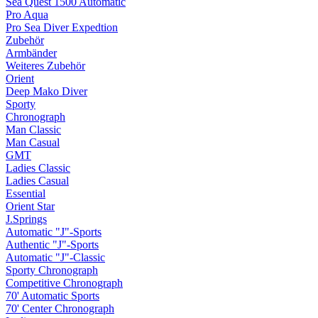
Sea Quest 1500 Automatic
Pro Aqua
Pro Sea Diver Expedtion
Zubehör
Armbänder
Weiteres Zubehör
Orient
Deep Mako Diver
Sporty
Chronograph
Man Classic
Man Casual
GMT
Ladies Classic
Ladies Casual
Essential
Orient Star
J.Springs
Automatic "J"-Sports
Authentic "J"-Sports
Automatic "J"-Classic
Sporty Chronograph
Competitive Chronograph
70' Automatic Sports
70' Center Chronograph