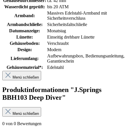
Gehäusedurchmesser:
ca. 42 mm
Wasserdicht geprüft:
bis 20 ATM
Massives Edelstahl-Armband mit
Armband:
Sicherheitsverschluss
Armbandschließe:
Sicherheitsfaltschließe
Datumsanzeige:
Monatstag
Lünette:
Einseitig drehbare Lünette
Gehäuseboden:
Verschraubt
Design:
Modern
Aufbewahrungsbox
, Bedienungsanleitung
,
Lieferumfang:
Garantieschein
Gehäusematerial*:
Edelstahl
Menü schließen
Produktinformationen "J.Springs
BBH103 Deep Diver"
Menü schließen
0 von 0 Bewertungen