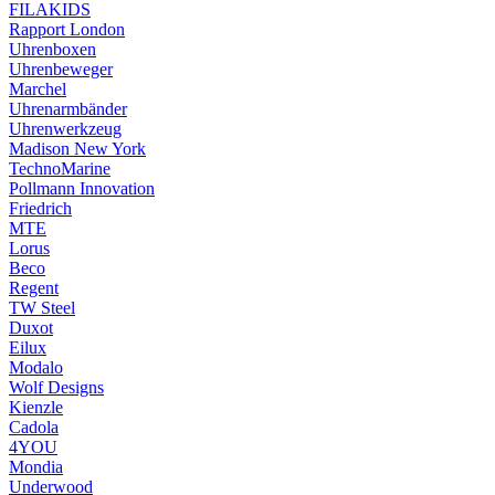
FILAKIDS
Rapport London
Uhrenboxen
Uhrenbeweger
Marchel
Uhrenarmbänder
Uhrenwerkzeug
Madison New York
TechnoMarine
Pollmann Innovation
Friedrich
MTE
Lorus
Beco
Regent
TW Steel
Duxot
Eilux
Modalo
Wolf Designs
Kienzle
Cadola
4YOU
Mondia
Underwood