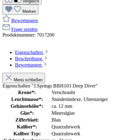
Vergleich
Merken
Bewertungen
Frage senden
Produktnummer:
7017200
Eigenschaften
Beschreibung
Bewertungen
Menü schließen
Eigenschaften "J.Springs BBH103 Deep Diver"
Krone*:
Verschraubt
Leuchtmasse*:
Stundenindexe
, Uhrenzeiger
Gehäusehöhe*:
ca. 12 mm
Glas*:
Mineralglas
Zifferblatt:
Blau
Kaliber*:
Quarzuhrwerk
Kaliber Typ:
Quarzuhrwerk