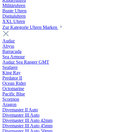
Kinderuhren
Militäruhren
Bunte Uhren
Digitaluhren
XXL Uhren
Zur Kategorie Uhren Marken
Audaz
Abyss
Barracuda
Sea Armour
Audaz Sea Ranger GMT
Seafarer
King Ray
Predator II
Ocean Rider
Octomarine
Pacific Blue
Scorpion
Aragon
Divemaster II Auto
Divemaster III Auto
Divemaster III Auto 42mm
Divemaster III Auto 45mm
Divemaster III Auto 50mm