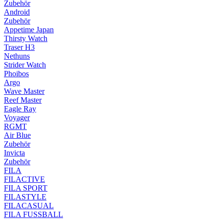
Zubehör
Android
Zubehör
Appetime Japan
Thirsty Watch
Traser H3
Nethuns
Strider Watch
Phoibos
Argo
Wave Master
Reef Master
Eagle Ray
Voyager
RGMT
Air Blue
Zubehör
Invicta
Zubehör
FILA
FILACTIVE
FILA SPORT
FILASTYLE
FILACASUAL
FILA FUSSBALL