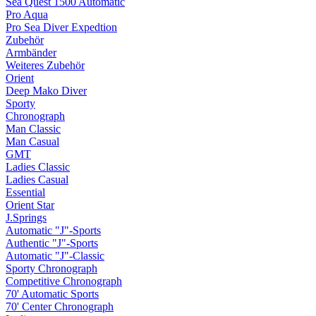
Sea Quest 1500 Automatic
Pro Aqua
Pro Sea Diver Expedtion
Zubehör
Armbänder
Weiteres Zubehör
Orient
Deep Mako Diver
Sporty
Chronograph
Man Classic
Man Casual
GMT
Ladies Classic
Ladies Casual
Essential
Orient Star
J.Springs
Automatic "J"-Sports
Authentic "J"-Sports
Automatic "J"-Classic
Sporty Chronograph
Competitive Chronograph
70' Automatic Sports
70' Center Chronograph