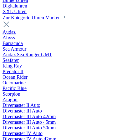
Bunte Uhren
Digitaluhren
XXL Uhren
Zur Kategorie Uhren Marken
Audaz
Abyss
Barracuda
Sea Armour
Audaz Sea Ranger GMT
Seafarer
King Ray
Predator II
Ocean Rider
Octomarine
Pacific Blue
Scorpion
Aragon
Divemaster II Auto
Divemaster III Auto
Divemaster III Auto 42mm
Divemaster III Auto 45mm
Divemaster III Auto 50mm
Divemaster IV Auto
Divemaster IV Auto 42mm