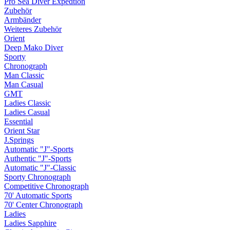
Pro Sea Diver Expedtion
Zubehör
Armbänder
Weiteres Zubehör
Orient
Deep Mako Diver
Sporty
Chronograph
Man Classic
Man Casual
GMT
Ladies Classic
Ladies Casual
Essential
Orient Star
J.Springs
Automatic "J"-Sports
Authentic "J"-Sports
Automatic "J"-Classic
Sporty Chronograph
Competitive Chronograph
70' Automatic Sports
70' Center Chronograph
Ladies
Ladies Sapphire