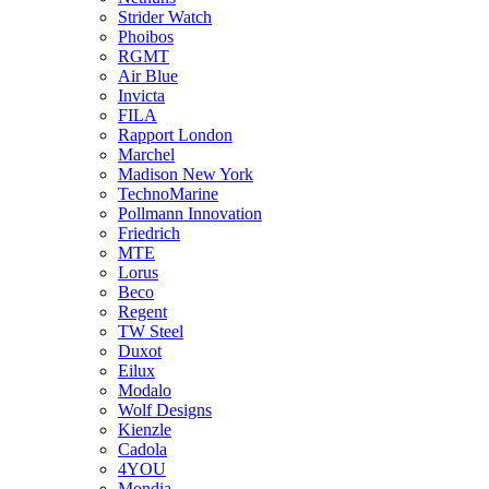
Strider Watch
Phoibos
RGMT
Air Blue
Invicta
FILA
Rapport London
Marchel
Madison New York
TechnoMarine
Pollmann Innovation
Friedrich
MTE
Lorus
Beco
Regent
TW Steel
Duxot
Eilux
Modalo
Wolf Designs
Kienzle
Cadola
4YOU
Mondia