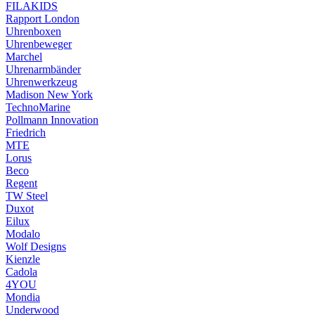
FILAKIDS
Rapport London
Uhrenboxen
Uhrenbeweger
Marchel
Uhrenarmbänder
Uhrenwerkzeug
Madison New York
TechnoMarine
Pollmann Innovation
Friedrich
MTE
Lorus
Beco
Regent
TW Steel
Duxot
Eilux
Modalo
Wolf Designs
Kienzle
Cadola
4YOU
Mondia
Underwood