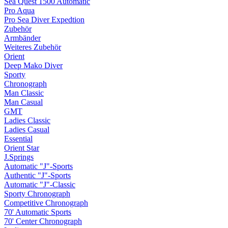
Sea Quest 1500 Automatic
Pro Aqua
Pro Sea Diver Expedtion
Zubehör
Armbänder
Weiteres Zubehör
Orient
Deep Mako Diver
Sporty
Chronograph
Man Classic
Man Casual
GMT
Ladies Classic
Ladies Casual
Essential
Orient Star
J.Springs
Automatic "J"-Sports
Authentic "J"-Sports
Automatic "J"-Classic
Sporty Chronograph
Competitive Chronograph
70' Automatic Sports
70' Center Chronograph