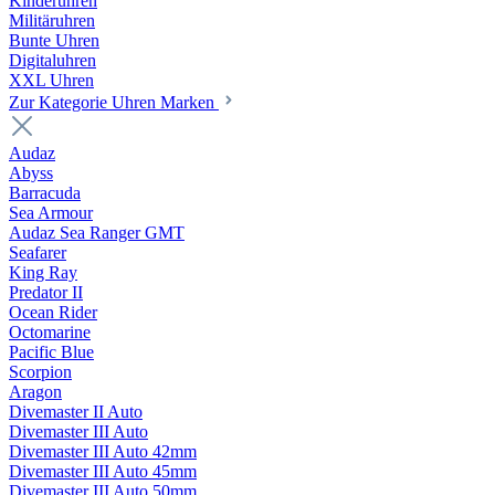
Kinderuhren
Militäruhren
Bunte Uhren
Digitaluhren
XXL Uhren
Zur Kategorie Uhren Marken
Audaz
Abyss
Barracuda
Sea Armour
Audaz Sea Ranger GMT
Seafarer
King Ray
Predator II
Ocean Rider
Octomarine
Pacific Blue
Scorpion
Aragon
Divemaster II Auto
Divemaster III Auto
Divemaster III Auto 42mm
Divemaster III Auto 45mm
Divemaster III Auto 50mm