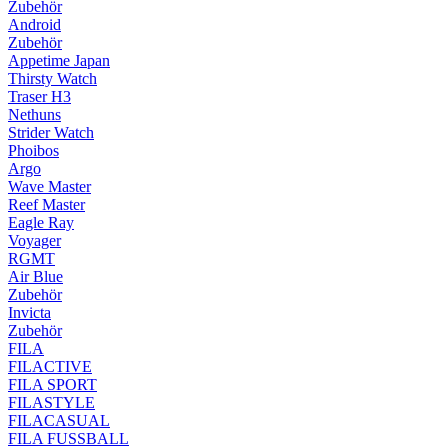
Zubehör
Android
Zubehör
Appetime Japan
Thirsty Watch
Traser H3
Nethuns
Strider Watch
Phoibos
Argo
Wave Master
Reef Master
Eagle Ray
Voyager
RGMT
Air Blue
Zubehör
Invicta
Zubehör
FILA
FILACTIVE
FILA SPORT
FILASTYLE
FILACASUAL
FILA FUSSBALL