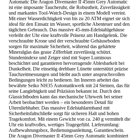
Automatic Die Aragon Divemaster II 45mm Grey Automatic
ist eine imposante Taucheruhr, die Robustheit, Zuverlässigkeit
und markantes Tool-Watch-Design in einem Modell vereint.
Mit einer Wasserdichtigkeit von bis zu 20 ATM eignet sie sich
ideal für den Einsatz im Wasser, sportliche Abenteuer und den
täglichen Gebrauch. Das massive 45-mm-Edelstahlgehäuse
verleiht der Uhr eine kraftvolle Präsenz am Handgelenk. Die
verschraubte Krone und der verschraubte Gehäuseboden
sorgen für maximale Sicherheit, während das gehärtete
Mineralglas das graue Zifferblatt zuverlässig schützt.
Stundenindexe und Zeiger sind mit Super Luminous
beschichtet und garantieren hervorragende Ablesbarkeit bei
Dunkelheit. Die einseitig drehbare Lünette unterstützt präzise
Tauchzeitmessungen und bleibt auch unter anspruchsvollen
Bedingungen leicht zu bedienen. Im Inneren arbeitet das
bewährte Seiko NH35 Automatikwerk mit 24 Steinen, das für
seine Langlebigkeit und Präzision bekannt ist. Durch den
Glassichtboden kann das mechanische Uhrwerk bei seiner
Arbeit beobachtet werden – ein besonderes Detail für
Uhrenliebhaber. Das massive Edelstahlarmband mit
Sicherheitsfaltschließe sorgt für sicheren Halt und hohen
Tragekomfort. Mit einem Gewicht von ca. 240 g vermittelt die
Uhr ein kraftvolles, wertiges Tragegefühl. Lieferumfang:
Aufbewahrungsbox, Bedienungsanleitung, Garantieschein.
Die Aragon Divemaster II 45mm Grey Automatic kombiniert