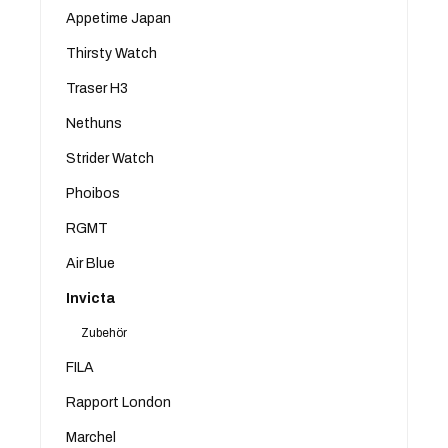
Appetime Japan
Thirsty Watch
Traser H3
Nethuns
Strider Watch
Phoibos
RGMT
Air Blue
Invicta
Zubehör
FILA
Rapport London
Marchel