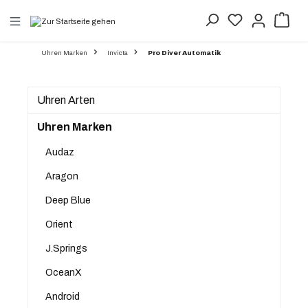
alt springen
Uhren Marken
Invicta
Pro Diver Automatik
Uhren Arten
Uhren Marken
Audaz
Aragon
Deep Blue
Orient
J.Springs
OceanX
Android