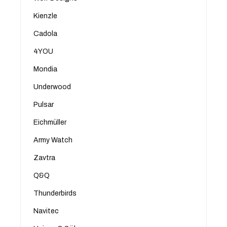
Kienzle
Cadola
4YOU
Mondia
Underwood
Pulsar
Eichmüller
Army Watch
Zavtra
Q&Q
Thunderbirds
Navitec