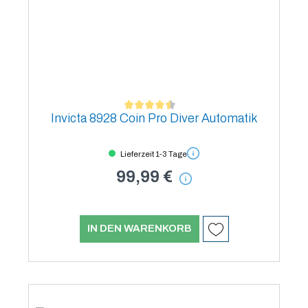
Invicta 8928 Coin Pro Diver Automatik
Durchschnittliche Bewertung von 4.5 von 5 Sternen
Lieferzeit 1-3 Tage
99,99 €
IN DEN WARENKORB