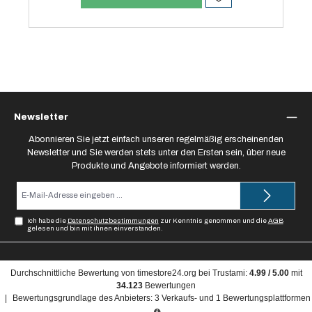
Newsletter
Abonnieren Sie jetzt einfach unseren regelmäßig erscheinenden
Newsletter und Sie werden stets unter den Ersten sein, über neue
Produkte und Angebote informiert werden.
E-
Mail-
Adresse*
Ich habe die
Datenschutzbestimmungen
zur Kenntnis genommen und die
AGB
gelesen und bin mit ihnen einverstanden.
Durchschnittliche Bewertung von
timestore24.org
bei Trustami:
4.99
/
5.00
mit
34.123
Bewertungen
|
Bewertungsgrundlage des Anbieters: 3 Verkaufs- und 1 Bewertungsplattformen